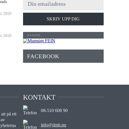
stads
ni, 2026
SKRIV UPP DIG
ni, 2026
FACEBOOK
KONTAKT
08-510 608 90
att på ett
 av
info@dmh.nu
nyheterna