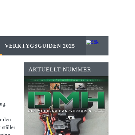
VERKTYGSGUIDEN 2025
AKTUELLT NUMMER
ng.
r den
ställer
tning,