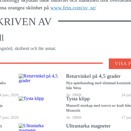
nna orangea skönhet på
www.fein.com/sv_se/
KRIVEN AV
l
gnörd, skribent och lite annat.
VISA 
Returvinkel på 4,5 grader
rabo
Nya spärrhandtag med slimmad konstruk
från Wera
4 juni, 2026
Av: DMH
24 ju
Tysta klipp
ja
Manuell stenkap med tonvis av kraft frå
Montolit
7 juni, 2026
Av: DMH
17 ju
n
Ultrastarka magneter