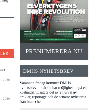
PRENUMERERA NU
FLER
tion
DMHS NYHETSBREV
ni, 2026
Varannan fredag kommer DMHs
nyhetsbrev ut där du har möjlighet att på ett
n
kostnadsfritt sätt ta del av ett urval av
artiklar, reportage och de senaste nyheterna
ni, 2026
från branschen.