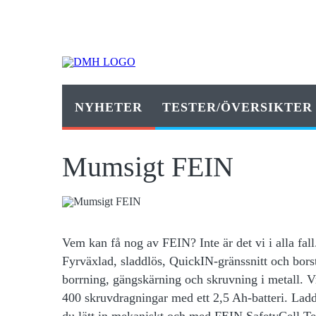
NYHETER
TESTER/ÖVERSIKTER
Mumsigt FEIN
Vem kan få nog av FEIN? Inte är det vi i alla fa
Fyrväxlad, sladdlös, QuickIN-gränssnitt och bors
borrning, gängskärning och skruvning i metall. 
400 skruvdragningar med ett 2,5 Ah-batteri. Ladd
du lätt in mekaniskt och med FEIN SafetyCell Te