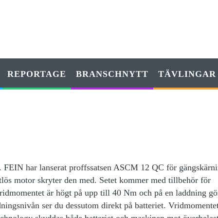
REPORTAGE
BRANSCHNYTT
TÄVLINGAR
ll. FEIN har lanserat proffssatsen ASCM 12 QC för gängskärni
tlös motor skryter den med. Setet kommer med tillbehör för
Vridmomentet är högt på upp till 40 Nm och på en laddning gö
ningsnivån ser du dessutom direkt på batteriet. Vridmomentet 
chnology skyddas både batteriet och maskinen mot överbelas