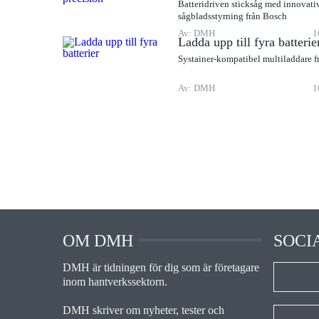
Batteridriven sticksåg med innovati
sågbladsstyrning från Bosch
Av: DMH
1
Ladda upp till fyra batterie
Systainer-kompatibel multiladdare f
Av: DMH
1
OM DMH
SOCI
DMH är tidningen för dig som är företagare
inom hantverkssektorn.
DMH skriver om nyheter, tester och