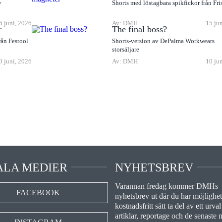
v
Shorts med löstagbara spikfickor från Fri
6 juni, 2026
Av: DMH
15 ju
r
The final boss?
rån Festool
Shorts-version av DePalma Workwears
storsäljare
0 juni, 2026
Av: DMH
10 ju
ALA MEDIER
NYHETSBREV
Varannan fredag kommer DMHs
FACEBOOK
nyhetsbrev ut där du har möjlighet 
kostnadsfritt sätt ta del av ett urval
artiklar, reportage och de senaste 