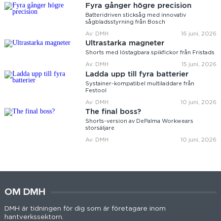
Fyra gånger högre precision
Batteridriven sticksåg med innovativ
sågbladsstyrning från Bosch
Av: DMH
16 juni, 2026
Ultrastarka magneter
Shorts med löstagbara spikfickor från Fristads
Av: DMH
15 juni, 2026
Ladda upp till fyra batterier
Systainer-kompatibel multiladdare från
Festool
Av: DMH
10 juni, 2026
The final boss?
Shorts-version av DePalma Workwears
storsäljare
Av: DMH
10 juni, 2026
OM DMH
DMH är tidningen för dig som är företagare inom
hantverkssektorn.