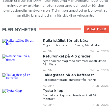
Sedan starten har DMH - Den Moderna Hantverkaren publicerat
mängder av artiklar, nyheter, reportage och tester för den
professionella hantverkaren. Tidningen uppstod ur behovet av
en riktig branschtidning för skickliga yrkesmän.
FLER NYHETER
VISA FLER
Rulla istället för att bära
Ergonomisk transportlösning från Grabo
Av: DMH
24 juni, 2026
Returvinkel på 4,5 grader
Nya spärrhandtag med slimmad konstruktion
från Wera
Av: DMH
24 juni, 2026
Taklagsfest på en kafferast
Färdigmonterade entrétak från Plannja
Av: DMH
17 juni, 2026
Tysta klipp
Manuell stenkap med tonvis av kraft från
Montolit
Av: DMH
17 juni, 2026