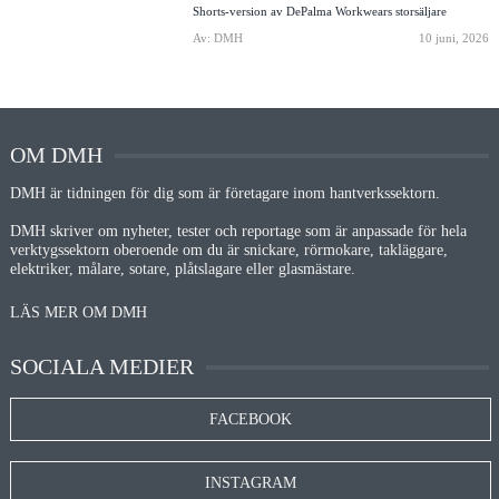
Shorts-version av DePalma Workwears storsäljare
Av: DMH
10 juni, 2026
OM DMH
DMH är tidningen för dig som är företagare inom hantverkssektorn.
DMH skriver om nyheter, tester och reportage som är anpassade för hela
verktygssektorn oberoende om du är snickare, rörmokare, takläggare,
elektriker, målare, sotare, plåtslagare eller glasmästare.
LÄS MER OM DMH
SOCIALA MEDIER
FACEBOOK
INSTAGRAM