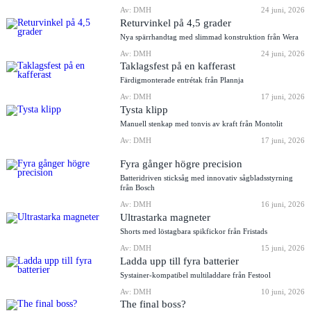
Av: DMH
24 juni, 2026
Returvinkel på 4,5 grader
Nya spärrhandtag med slimmad konstruktion från Wera
Av: DMH
24 juni, 2026
Taklagsfest på en kafferast
Färdigmonterade entrétak från Plannja
Av: DMH
17 juni, 2026
Tysta klipp
Manuell stenkap med tonvis av kraft från Montolit
Av: DMH
17 juni, 2026
Fyra gånger högre precision
Batteridriven sticksåg med innovativ sågbladsstyrning
från Bosch
Av: DMH
16 juni, 2026
Ultrastarka magneter
Shorts med löstagbara spikfickor från Fristads
Av: DMH
15 juni, 2026
Ladda upp till fyra batterier
Systainer-kompatibel multiladdare från Festool
Av: DMH
10 juni, 2026
The final boss?