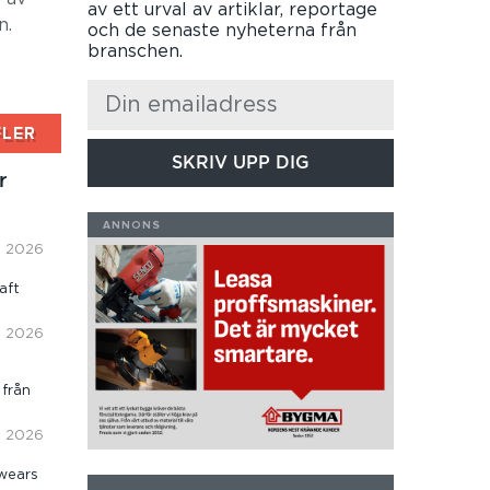
av ett urval av artiklar, reportage
n.
och de senaste nyheterna från
branschen.
FLER
SKRIV UPP DIG
r
i, 2026
aft
i, 2026
 från
i, 2026
wears