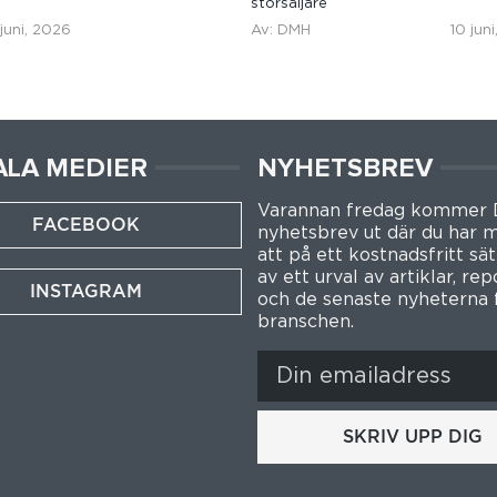
storsäljare
 juni, 2026
Av: DMH
10 jun
ALA MEDIER
NYHETSBREV
Varannan fredag kommer
FACEBOOK
nyhetsbrev ut där du har m
att på ett kostnadsfritt sät
av ett urval av artiklar, re
INSTAGRAM
och de senaste nyheterna 
branschen.
SKRIV UPP DIG