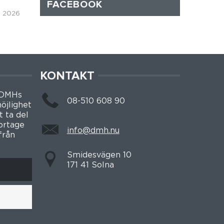
FACEBOOK
i, 2026
KONTAKT
 DMHs
08-510 608 90
öjlighet
t ta del
portage
info@dmh.nu
från
Smidesvägen 10
171 41 Solna