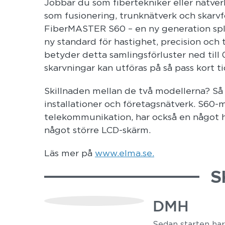
Jobbar du som fibertekniker eller nätver
som fusionering, trunknätverk och skarvf
FiberMASTER S60 – en ny generation splic
ny standard för hastighet, precision och ti
betyder detta samlingsförluster ned till 
skarvningar kan utföras på så pass kort 
Skillnaden mellan de två modellerna? Så 
installationer och företagsnätverk. S60
telekommunikation, har också en något h
något större LCD-skärm.
Läs mer på
www.elma.se.
S
DMH
Sedan starten ha