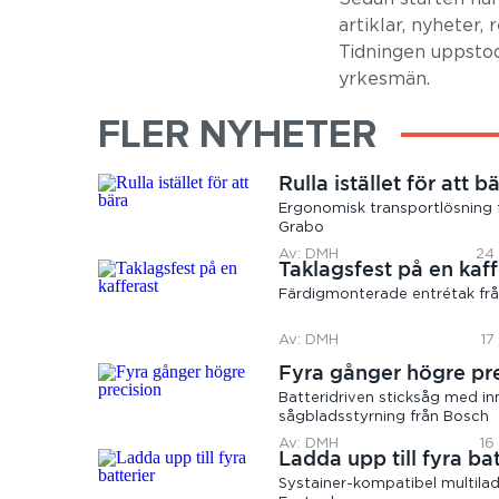
artiklar, nyheter,
Tidningen uppstod
yrkesmän.
FLER NYHETER
Rulla istället för att b
Ergonomisk transportlösning 
Grabo
Av: DMH
24 
Taklagsfest på en kaff
Färdigmonterade entrétak frå
Av: DMH
17
Fyra gånger högre pr
Batteridriven sticksåg med in
sågbladsstyrning från Bosch
Av: DMH
16
Ladda upp till fyra bat
Systainer-kompatibel multilad