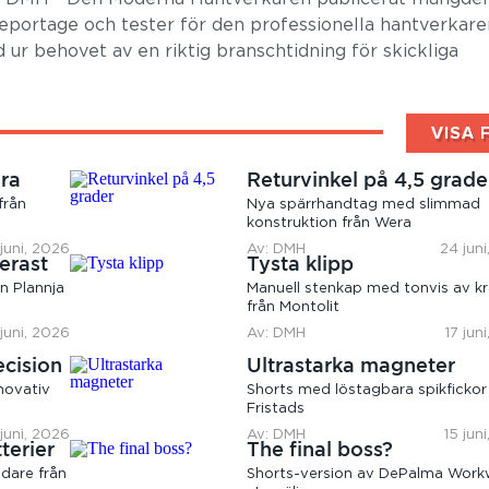
 reportage och tester för den professionella hantverkare
 ur behovet av en riktig branschtidning för skickliga
VISA 
ära
Returvinkel på 4,5 grade
från
Nya spärrhandtag med slimmad
konstruktion från Wera
juni, 2026
Av: DMH
24 jun
erast
Tysta klipp
n Plannja
Manuell stenkap med tonvis av kr
från Montolit
 juni, 2026
Av: DMH
17 jun
ecision
Ultrastarka magneter
novativ
Shorts med löstagbara spikfickor
Fristads
 juni, 2026
Av: DMH
15 jun
terier
The final boss?
dare från
Shorts-version av DePalma Work