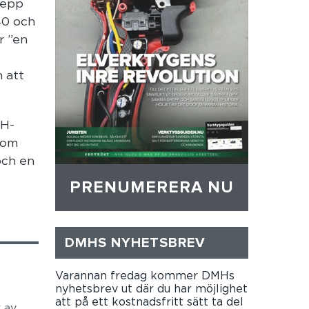
repp
40 och
r ”en
h att
TH-
nom
och en
PRENUMERERA NU
DMHS NYHETSBREV
Varannan fredag kommer DMHs
nyhetsbrev ut där du har möjlighet
att på ett kostnadsfritt sätt ta del
 av