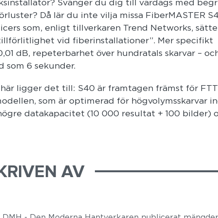
ksinstallatör? Svänger du dig till vardags med beg
örluster? Då lär du inte vilja missa FiberMASTER S
ers som, enligt tillverkaren Trend Networks, sätte
llförlitlighet vid fiberinstallationer”. Mer specifikt
0,01 dB, repeterbarhet över hundratals skarvar – oc
tid som 6 sekunder.
här ligger det till: S40 är framtagen främst för FT
-modellen, som är optimerad för högvolymsskarvar i
ögre datakapacitet (10 000 resultat + 100 bilder) 
KRIVEN AV
r DMH - Den Moderna Hantverkaren publicerat mängder