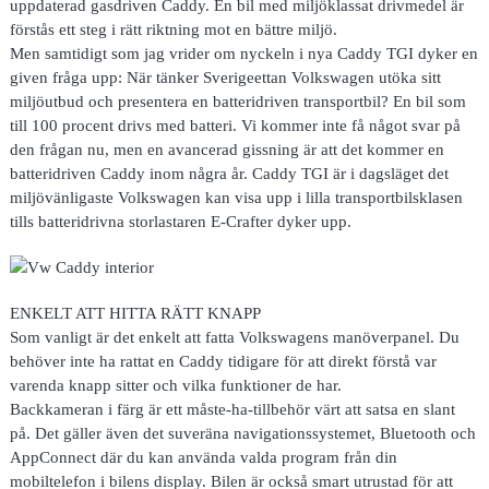
uppdaterad gasdriven Caddy. En bil med miljöklassat drivmedel är
förstås ett steg i rätt riktning mot en bättre miljö.
Men samtidigt som jag vrider om nyckeln i nya Caddy TGI dyker en
given fråga upp: När tänker Sverigeettan Volkswagen utöka sitt
miljöutbud och presentera en batteridriven transportbil? En bil som
till 100 procent drivs med batteri. Vi kommer inte få något svar på
den frågan nu, men en avancerad gissning är att det kommer en
batteridriven Caddy inom några år. Caddy TGI är i dagsläget det
miljövänligaste Volkswagen kan visa upp i lilla transportbilsklasen
tills batteridrivna storlastaren E-Crafter dyker upp.
ENKELT ATT HITTA RÄTT KNAPP
Som vanligt är det enkelt att fatta Volkswagens manöverpanel. Du
behöver inte ha rattat en Caddy tidigare för att direkt förstå var
varenda knapp sitter och vilka funktioner de har.
Backkameran i färg är ett måste-ha-tillbehör värt att satsa en slant
på. Det gäller även det suveräna navigationssystemet, Bluetooth och
AppConnect där du kan använda valda program från din
mobiltelefon i bilens display. Bilen är också smart utrustad för att