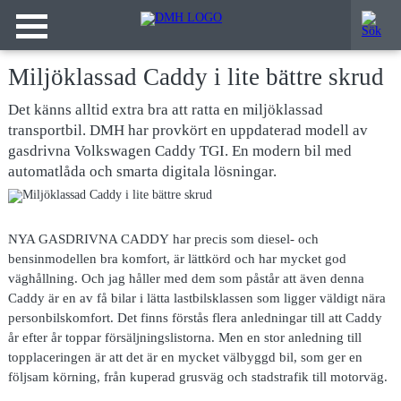
Miljöklassad Caddy i lite bättre skrud
Det känns alltid extra bra att ratta en miljöklassad
transportbil. DMH har provkört en uppdaterad modell av
gasdrivna Volkswagen Caddy TGI. En modern bil med
automatlåda och smarta digitala lösningar.
NYA GASDRIVNA CADDY
har precis som diesel- och
bensinmodellen bra komfort, är lättkörd och har mycket god
väghållning. Och jag håller med dem som påstår att även denna
Caddy är en av få bilar i lätta lastbilsklassen som ligger väldigt nära
personbilskomfort. Det finns förstås flera anledningar till att Caddy
år efter år toppar försäljningslistorna. Men en stor anledning till
topplaceringen är att det är en mycket välbyggd bil, som ger en
följsam körning, från kuperad grusväg och stadstrafik till motorväg.