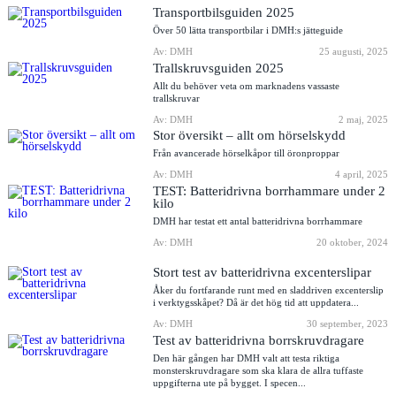
Transportbilsguiden 2025
Över 50 lätta transportbilar i DMH:s jätteguide
Av: DMH
25 augusti, 2025
Trallskruvsguiden 2025
Allt du behöver veta om marknadens vassaste
trallskruvar
Av: DMH
2 maj, 2025
Stor översikt – allt om hörselskydd
Från avancerade hörselkåpor till öronproppar
Av: DMH
4 april, 2025
TEST: Batteridrivna borrhammare under 2
kilo
DMH har testat ett antal batteridrivna borrhammare
Av: DMH
20 oktober, 2024
Stort test av batteridrivna excenterslipar
Åker du fortfarande runt med en sladdriven excenterslip
i verktygsskåpet? Då är det hög tid att uppdatera...
Av: DMH
30 september, 2023
Test av batteridrivna borrskruvdragare
Den här gången har DMH valt att testa riktiga
monsterskruvdragare som ska klara de allra tuffaste
uppgifterna ute på bygget. I specen...