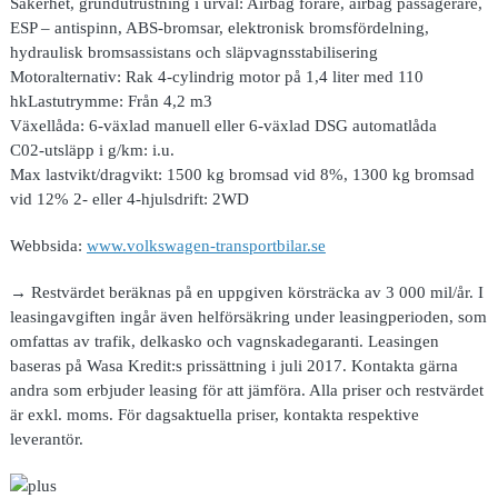
Säkerhet, grundutrustning i urval:
Airbag förare, airbag passagerare,
ESP – antispinn, ABS-bromsar, elektronisk bromsfördelning,
hydraulisk bromsassistans och släpvagnsstabilisering
Motoralternativ:
Rak 4-cylindrig motor på 1,4 liter med 110
hkLastutrymme: Från 4,2 m3
Växellåda:
6-växlad manuell eller 6-växlad DSG automatlåda
C02-utsläpp i g/km:
i.u.
Max lastvikt/dragvikt:
1500 kg bromsad vid 8%, 1300 kg bromsad
vid 12% 2- eller 4-hjulsdrift: 2WD
Webbsida:
www.volkswagen-transportbilar.se
→ Restvärdet beräknas på en uppgiven körsträcka av 3 000 mil/år. I
leasingavgiften ingår även helförsäkring under leasingperioden, som
omfattas av trafik, delkasko och vagnskadegaranti. Leasingen
baseras på Wasa Kredit:s prissättning i juli 2017. Kontakta gärna
andra som erbjuder leasing för att jämföra. Alla priser och restvärdet
är exkl. moms. För dagsaktuella priser, kontakta respektive
leverantör.