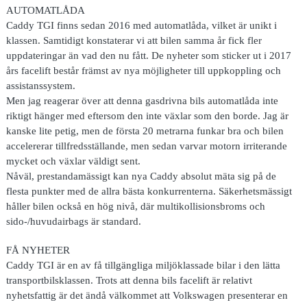
AUTOMATLÅDA
Caddy TGI finns sedan 2016 med automatlåda, vilket är unikt i
klassen. Samtidigt konstaterar vi att bilen samma år fick fler
uppdateringar än vad den nu fått. De nyheter som sticker ut i 2017
års facelift består främst av nya möjligheter till uppkoppling och
assistanssystem.
Men jag reagerar över att denna gasdrivna bils automatlåda inte
riktigt hänger med eftersom den inte växlar som den borde. Jag är
kanske lite petig, men de första 20 metrarna funkar bra och bilen
accelererar tillfredsställande, men sedan varvar motorn irriterande
mycket och växlar väldigt sent.
Nåväl, prestandamässigt kan nya Caddy absolut mäta sig på de
flesta punkter med de allra bästa konkurrenterna. Säkerhetsmässigt
håller bilen också en hög nivå, där multikollisionsbroms och
sido-/huvudairbags är standard.
FÅ NYHETER
Caddy TGI är en av få tillgängliga miljöklassade bilar i den lätta
transportbilsklassen. Trots att denna bils facelift är relativt
nyhetsfattig är det ändå välkommet att Volkswagen presenterar en