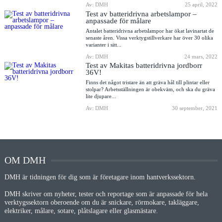
Av: DMH
25 april, 2022
Test av batteridrivna arbetslampor –
anpassade för målare
Antalet batteridrivna arbetslampor har ökat lavinartat de
senaste åren. Vissa verktygstillverkare har över 30 olika
varianter i sitt...
Av: DMH
24 mars, 2022
Test av Makitas batteridrivna jordborr
36V!
Finns det något tristare än att gräva hål till plintar eller
stolpar? Arbetsställningen är obekväm, och ska du gräva
lite djupare...
Av: DMH
30 september, 2021
OM DMH
DMH är tidningen för dig som är företagare inom hantverkssektorn.
DMH skriver om nyheter, tester och reportage som är anpassade för hela
verktygssektorn oberoende om du är snickare, rörmokare, takläggare,
elektriker, målare, sotare, plåtslagare eller glasmästare.