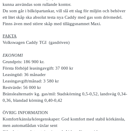
kunna användas som rullande kontor.
Du som går i bilköpartankar, vill slå ett slag för miljön och behöver
ett litet skåp ska absolut testa nya Caddy med gas som drivmedel.
Finns även med större skåp med tilläggsnamnet Maxi.
FAKTA
Volkswagen Caddy TGI (gasdriven)
EKONOMI
Grundpris:
186 900 kr.
Första förhöjd leasingavgift:
37 000 kr
Leasingtid:
36 månader
Leasingavgift/månad:
3 580 kr
Restvärde:
56 000 kr
Bränslealternativ kg. gas/mil:
Stadskörning 0,5-0,52, landsväg 0,34-
0,36, blandad körning 0,40-0,42
ÖVRIG INFORMATION
Komfort/känsla/köregenskaper:
God komfort med stabil körkänsla,
men automatlådan växlar sent