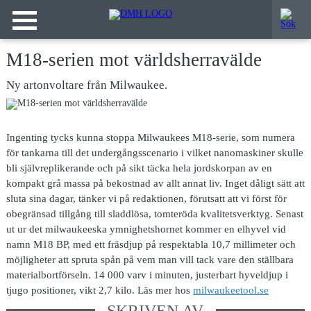
M18-serien mot världsherravälde
Ny artonvoltare från Milwaukee.
Ingenting tycks kunna stoppa Milwaukees M18-serie, som numera
för tankarna till det undergångsscenario i vilket nanomaskiner skulle
bli självreplikerande och på sikt täcka hela jordskorpan av en
kompakt grå massa på bekostnad av allt annat liv. Inget dåligt sätt att
sluta sina dagar, tänker vi på redaktionen, förutsatt att vi först för
obegränsad tillgång till sladdlösa, tomteröda kvalitetsverktyg. Senast
ut ur det milwaukeeska ymnighetshornet kommer en elhyvel vid
namn M18 BP, med ett fräsdjup på respektabla 10,7 millimeter och
möjligheter att spruta spån på vem man vill tack vare den ställbara
materialbortförseln. 14 000 varv i minuten, justerbart hyveldjup i
tjugo positioner, vikt 2,7 kilo. Läs mer hos
milwaukeetool.se