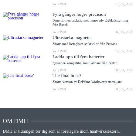
Av: DMH
17 juni, 2026
Fyra gånger högre precision
Batteridriven sticksåg med innovativ sågbladsstyrning
från Bosch
Av: DMH
16 juni, 2026
Ultrastarka magneter
Shorts med löstagbara spikfickor från Fristads
Av: DMH
15 juni, 2026
Ladda upp till fyra batterier
Systainer-kompatibel multiladdare från Festool
Av: DMH
10 juni, 2026
The final boss?
Shorts-version av DePalma Workwears storsäljare
Av: DMH
10 juni, 2026
OM DMH
DMH är tidningen för dig som är företagare inom hantverkssektorn.