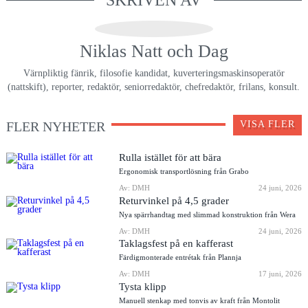
SKRIVEN AV
Niklas Natt och Dag
Värnpliktig fänrik, filosofie kandidat, kuverteringsmaskinsoperatör
(nattskift), reporter, redaktör, seniorredaktör, chefredaktör, frilans, konsult.
FLER NYHETER
VISA FLER
Rulla istället för att bära
Ergonomisk transportlösning från Grabo
Av: DMH
24 juni, 2026
Returvinkel på 4,5 grader
Nya spärrhandtag med slimmad konstruktion från Wera
Av: DMH
24 juni, 2026
Taklagsfest på en kafferast
Färdigmonterade entrétak från Plannja
Av: DMH
17 juni, 2026
Tysta klipp
Manuell stenkap med tonvis av kraft från Montolit