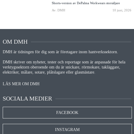
Shorts-version av DePalma Workwears storsäljare
Av: DMH
10 juni, 2026
OM DMH
DMH är tidningen för dig som är företagare inom hantverkssektorn.
DMH skriver om nyheter, tester och reportage som är anpassade för hela
verktygssektorn oberoende om du är snickare, rörmokare, takläggare,
elektriker, målare, sotare, plåtslagare eller glasmästare.
LÄS MER OM DMH
SOCIALA MEDIER
FACEBOOK
INSTAGRAM