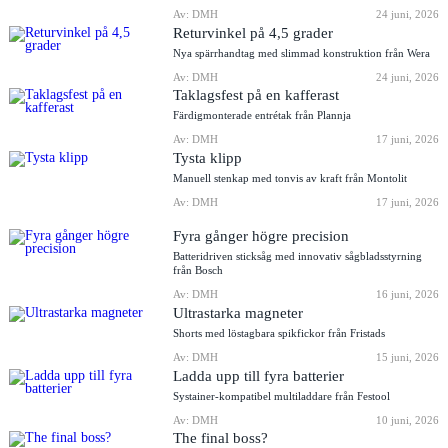
Av: DMH
24 juni, 2026
Returvinkel på 4,5 grader
Nya spärrhandtag med slimmad konstruktion från Wera
Av: DMH
24 juni, 2026
Taklagsfest på en kafferast
Färdigmonterade entrétak från Plannja
Av: DMH
17 juni, 2026
Tysta klipp
Manuell stenkap med tonvis av kraft från Montolit
Av: DMH
17 juni, 2026
Fyra gånger högre precision
Batteridriven sticksåg med innovativ sågbladsstyrning
från Bosch
Av: DMH
16 juni, 2026
Ultrastarka magneter
Shorts med löstagbara spikfickor från Fristads
Av: DMH
15 juni, 2026
Ladda upp till fyra batterier
Systainer-kompatibel multiladdare från Festool
Av: DMH
10 juni, 2026
The final boss?