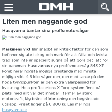
Liten men naggande god
Husqvarna bantar sina proffsmotorsågar
Maskinens vikt blir
snabbt en kritisk faktor för den som
befinner sig ute i skog och mark för att fälla och kvista
träd som inte är speciellt sugna på att göra det lätt för
sin baneman. Husqvarnas nya proffsmotorsåg 543 XP
kombinerar högsta möjliga prestanda med minsta
möjliga vikt: 4,5 kilo väger den, och med tanke på den
höga tyngdpunkten är den extra välanpassad för
kvistning. Hela proffsseriens X-Torq-system finns på
plats, med allt var det innebär i termer av stark
motorkraft, låg bränsleförbrukning och begränsade
utsläpp. Priset ligger på 6 800 kr. Läs mer hos
husqvarna.se
.