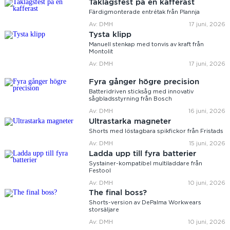
Taklagsfest på en kafferast
Färdigmonterade entrétak från Plannja
Av: DMH
17 juni, 2026
Tysta klipp
Manuell stenkap med tonvis av kraft från
Montolit
Av: DMH
17 juni, 2026
Fyra gånger högre precision
Batteridriven sticksåg med innovativ
sågbladsstyrning från Bosch
Av: DMH
16 juni, 2026
Ultrastarka magneter
Shorts med löstagbara spikfickor från Fristads
Av: DMH
15 juni, 2026
Ladda upp till fyra batterier
Systainer-kompatibel multiladdare från
Festool
Av: DMH
10 juni, 2026
The final boss?
Shorts-version av DePalma Workwears
storsäljare
Av: DMH
10 juni, 2026