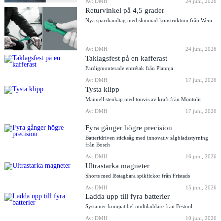
Av: DMH
24 juni, 2026
Returvinkel på 4,5 grader
Nya spärrhandtag med slimmad konstruktion från Wera
Av: DMH
24 juni, 2026
Taklagsfest på en kafferast
Färdigmonterade entrétak från Plannja
Av: DMH
17 juni, 2026
Tysta klipp
Manuell stenkap med tonvis av kraft från Montolit
Av: DMH
17 juni, 2026
Fyra gånger högre precision
Batteridriven sticksåg med innovativ sågbladsstyrning
från Bosch
Av: DMH
16 juni, 2026
Ultrastarka magneter
Shorts med löstagbara spikfickor från Fristads
Av: DMH
15 juni, 2026
Ladda upp till fyra batterier
Systainer-kompatibel multiladdare från Festool
Av: DMH
10 juni, 2026