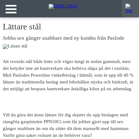
Lättare stål
Jobba sex gånger snabbare med ny kombo från Paslode
Att svenskt stål både biter och väger tungt är sedan gammalt, men
det betyder inte att hantverkare ska behöva släpa på det i onödan.
Med Paslodes Powerline vinkelbeslag i lättstål, som är upp till 40 %
lättare än traditionella beslag med bibehållen styrka och bärkraft, är
det möjligt att bespara hantverkare åtskilliga kilon på en arbetsdag.
Vill du göra det ännu lättare för dig skjuter du upp beslagen med
slangfria gaspistolen PPN50Ci som får jobbet gjort upp till sex
gånger snabbare än om du sätter dit dem manuellt med hammare.
Varför göra saker svårare än de behöver vara?