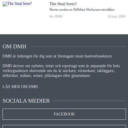
The final boss?
Shorts-version av DePalma Workwears storsäljare
Av: DMH
10 juni, 2026
OM DMH
DMH är tidningen för dig som är företagare inom hantverkssektorn.
DMH skriver om nyheter, tester och reportage som är anpassade för hela
verktygssektorn oberoende om du är snickare, rörmokare, takläggare,
elektriker, målare, sotare, plåtslagare eller glasmästare.
LÄS MER OM DMH
SOCIALA MEDIER
FACEBOOK