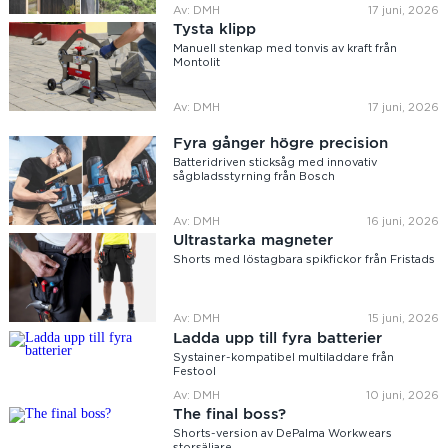
Av: DMH
17 juni, 2026
Tysta klipp
Manuell stenkap med tonvis av kraft från
Montolit
Av: DMH
17 juni, 2026
Fyra gånger högre precision
Batteridriven sticksåg med innovativ
sågbladsstyrning från Bosch
Av: DMH
16 juni, 2026
Ultrastarka magneter
Shorts med löstagbara spikfickor från Fristads
Av: DMH
15 juni, 2026
Ladda upp till fyra batterier
Systainer-kompatibel multiladdare från
Festool
Av: DMH
10 juni, 2026
The final boss?
Shorts-version av DePalma Workwears
storsäljare