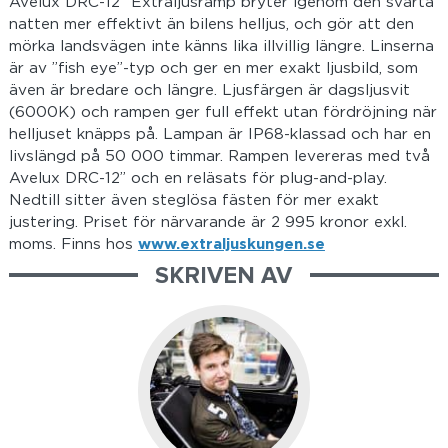
Avelux DRC-12” Extraljusramp bryter igenom den svarta
natten mer effektivt än bilens helljus, och gör att den
mörka landsvägen inte känns lika illvillig längre. Linserna
är av ”fish eye”-typ och ger en mer exakt ljusbild, som
även är bredare och längre. Ljusfärgen är dagsljusvit
(6000K) och rampen ger full effekt utan fördröjning när
helljuset knäpps på. Lampan är IP68-klassad och har en
livslängd på 50 000 timmar. Rampen levereras med två
Avelux DRC-12” och en reläsats för plug-and-play.
Nedtill sitter även steglösa fästen för mer exakt
justering. Priset för närvarande är 2 995 kronor exkl.
moms. Finns hos
www.extraljuskungen.se
SKRIVEN AV