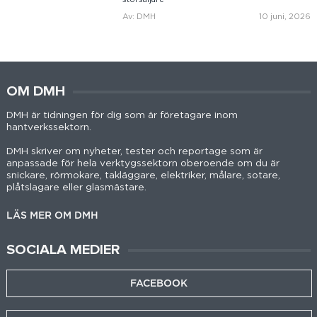
Av: DMH
10 juni, 2026
OM DMH
DMH är tidningen för dig som är företagare inom
hantverkssektorn.
DMH skriver om nyheter, tester och reportage som är
anpassade för hela verktygssektorn oberoende om du är
snickare, rörmokare, takläggare, elektriker, målare, sotare,
plåtslagare eller glasmästare.
LÄS MER OM DMH
SOCIALA MEDIER
FACEBOOK