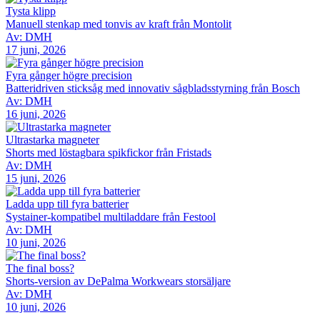
Tysta klipp
Manuell stenkap med tonvis av kraft från Montolit
Av: DMH
17 juni, 2026
Fyra gånger högre precision
Batteridriven sticksåg med innovativ sågbladsstyrning från Bosch
Av: DMH
16 juni, 2026
Ultrastarka magneter
Shorts med löstagbara spikfickor från Fristads
Av: DMH
15 juni, 2026
Ladda upp till fyra batterier
Systainer-kompatibel multiladdare från Festool
Av: DMH
10 juni, 2026
The final boss?
Shorts-version av DePalma Workwears storsäljare
Av: DMH
10 juni, 2026