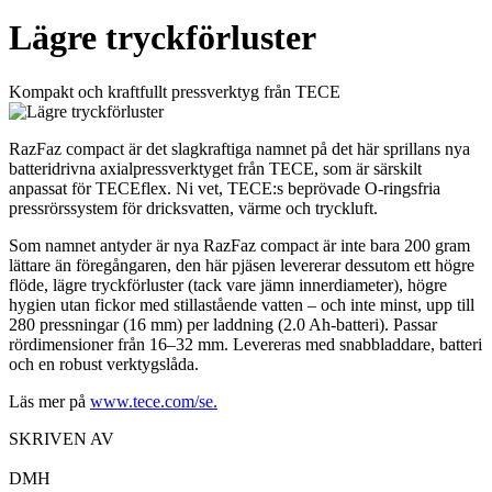
Lägre tryckförluster
Kompakt och kraftfullt pressverktyg från TECE
RazFaz compact är det slagkraftiga namnet på det här sprillans nya
batteridrivna axialpressverktyget från TECE, som är särskilt
anpassat för TECEflex. Ni vet, TECE:s beprövade O-ringsfria
pressrörssystem för dricksvatten, värme och tryckluft.
Som namnet antyder är nya RazFaz compact är inte bara 200 gram
lättare än föregångaren, den här pjäsen levererar dessutom ett högre
flöde, lägre tryckförluster (tack vare jämn innerdiameter), högre
hygien utan fickor med stillastående vatten – och inte minst, upp till
280 pressningar (16 mm) per laddning (2.0 Ah-batteri). Passar
rördimensioner från 16–32 mm. Levereras med snabbladdare, batteri
och en robust verktygslåda.
Läs mer på
www.tece.com/se.
SKRIVEN AV
DMH