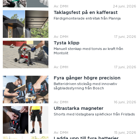
Av: DMH
24 juni, 2026
Taklagsfest på en kafferast
Färdigmonterade entrétak från Plannja
Av: DMH
17 juni, 2026
Tysta klipp
Manuell stenkap med tonvis av kraft från
Montolit
Av: DMH
17 juni, 2026
Fyra gånger högre precision
Batteridriven sticksåg med innovativ
sågbladsstyrning från Bosch
Av: DMH
16 juni, 2026
Ultrastarka magneter
Shorts med löstagbara spikfickor från Fristads
Av: DMH
15 juni, 2026
Ladda upp till fyra batterier