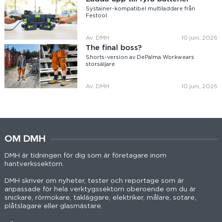
Systainer-kompatibel multiladdare från
Festool
Av: DMH
10 juni, 2026
The final boss?
Shorts-version av DePalma Workwears
storsäljare
Av: DMH
10 juni, 2026
OM DMH
DMH är tidningen för dig som är företagare inom
hantverkssektorn.
DMH skriver om nyheter, tester och reportage som är
anpassade för hela verktygssektorn oberoende om du är
snickare, rörmokare, takläggare, elektriker, målare, sotare,
plåtslagare eller glasmästare.