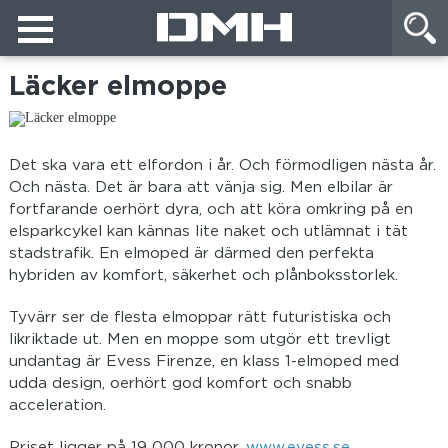
Läcker elmoppe
Det ska vara ett elfordon i år. Och förmodligen nästa år.
Och nästa. Det är bara att vänja sig. Men elbilar är
fortfarande oerhört dyra, och att köra omkring på en
elsparkcykel kan kännas lite naket och utlämnat i tät
stadstrafik. En elmoped är därmed den perfekta
hybriden av komfort, säkerhet och plånboksstorlek.
Tyvärr ser de flesta elmoppar rätt futuristiska och
likriktade ut. Men en moppe som utgör ett trevligt
undantag är Evess Firenze, en klass 1-elmoped med
udda design, oerhört god komfort och snabb
acceleration.
Priset ligger på 19 000 kronor.
www.evess.se