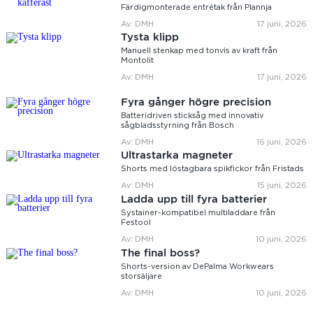
Färdigmonterade entrétak från Plannja
Av: DMH
17 juni, 2026
Tysta klipp
Manuell stenkap med tonvis av kraft från
Montolit
Av: DMH
17 juni, 2026
Fyra gånger högre precision
Batteridriven sticksåg med innovativ
sågbladsstyrning från Bosch
Av: DMH
16 juni, 2026
Ultrastarka magneter
Shorts med löstagbara spikfickor från Fristads
Av: DMH
15 juni, 2026
Ladda upp till fyra batterier
Systainer-kompatibel multiladdare från
Festool
Av: DMH
10 juni, 2026
The final boss?
Shorts-version av DePalma Workwears
storsäljare
Av: DMH
10 juni, 2026