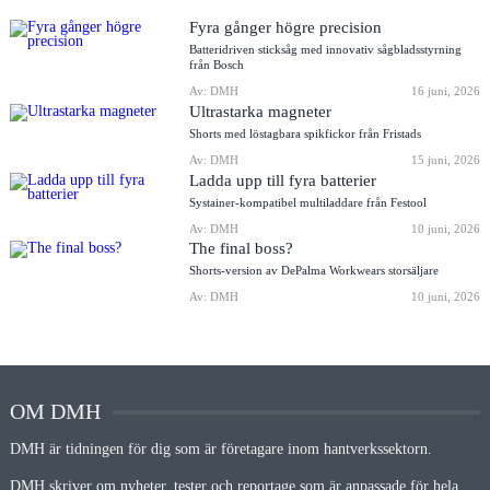
Fyra gånger högre precision
Batteridriven sticksåg med innovativ sågbladsstyrning
från Bosch
Av: DMH
16 juni, 2026
Ultrastarka magneter
Shorts med löstagbara spikfickor från Fristads
Av: DMH
15 juni, 2026
Ladda upp till fyra batterier
Systainer-kompatibel multiladdare från Festool
Av: DMH
10 juni, 2026
The final boss?
Shorts-version av DePalma Workwears storsäljare
Av: DMH
10 juni, 2026
OM DMH
DMH är tidningen för dig som är företagare inom hantverkssektorn.
DMH skriver om nyheter, tester och reportage som är anpassade för hela