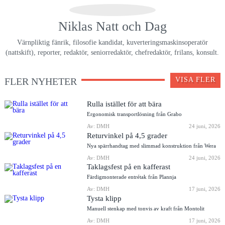
Niklas Natt och Dag
Värnpliktig fänrik, filosofie kandidat, kuverteringsmaskinsoperatör
(nattskift), reporter, redaktör, seniorredaktör, chefredaktör, frilans, konsult.
FLER NYHETER
VISA FLER
Rulla istället för att bära
Ergonomisk transportlösning från Grabo
Av: DMH
24 juni, 2026
Returvinkel på 4,5 grader
Nya spärrhandtag med slimmad konstruktion från Wera
Av: DMH
24 juni, 2026
Taklagsfest på en kafferast
Färdigmonterade entrétak från Plannja
Av: DMH
17 juni, 2026
Tysta klipp
Manuell stenkap med tonvis av kraft från Montolit
Av: DMH
17 juni, 2026