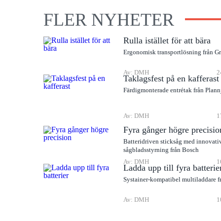
FLER NYHETER
Rulla istället för att bära
Ergonomisk transportlösning från G
Av: DMH
2
Taklagsfest på en kafferast
Färdigmonterade entrétak från Plann
Av: DMH
1
Fyra gånger högre precisio
Batteridriven sticksåg med innovati
sågbladsstyrning från Bosch
Av: DMH
1
Ladda upp till fyra batterie
Systainer-kompatibel multiladdare f
Av: DMH
1