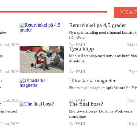
VISA 
Returvinkel på 4,5 grader
rabo
Nya spärrhandtag med slimmad konstruk
från Wera
4 juni, 2026
Av: DMH
24 ju
Tysta klipp
ja
Manuell stenkap med tonvis av kraft frå
Montolit
7 juni, 2026
Av: DMH
17 ju
n
Ultrastarka magneter
v
Shorts med löstagbara spikfickor från Fri
6 juni, 2026
Av: DMH
15 ju
r
The final boss?
rån Festool
Shorts-version av DePalma Workwears
storsäljare
0 juni, 2026
Av: DMH
10 ju