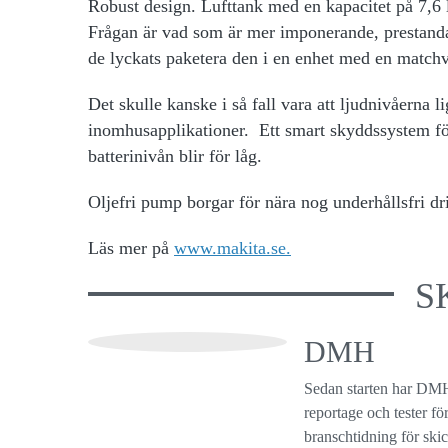
Robust design. Lufttank med en kapacitet på 7,6 li
Frågan är vad som är mer imponerande, prestanda
de lyckats paketera den i en enhet med en matchv
Det skulle kanske i så fall vara att ljudnivåerna 
inomhusapplikationer. Ett smart skyddssystem för
batterinivån blir för låg.
Oljefri pump borgar för nära nog underhållsfri dr
Läs mer på
www.makita.se.
S
DMH
Sedan starten har DMH
reportage och tester f
branschtidning för ski