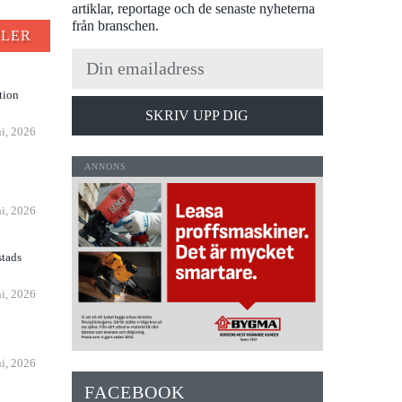
artiklar, reportage och de senaste nyheterna
från branschen.
FLER
tion
SKRIV UPP DIG
ni, 2026
n
ni, 2026
stads
ni, 2026
ni, 2026
FACEBOOK