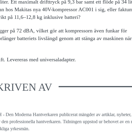
ter. Ett maximalt drifttryck på 9,3 bar samt ett flöde på 34 li
n hos Makitas nya 40V-kompressor AC001 i sig, eller faktum
ikt på 11,6–12,8 kg inklusive batteri?
ligger på 72 dBA, vilket gör att kompressorn även funkar för
länger batteriets livslängd genom att stänga av maskinen när
ift. Levereras med universaladapter.
KRIVEN AV
 - Den Moderna Hantverkaren publicerat mängder av artiklar, nyheter,
ör den professionella hantverkaren. Tidningen uppstod ur behovet av en r
ckliga yrkesmän.