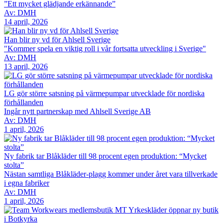
”Ett mycket glädjande erkännande”
Av: DMH
14 april, 2026
Han blir ny vd för Ahlsell Sverige
"Kommer spela en viktig roll i vår fortsatta utveckling i Sverige"
Av: DMH
13 april, 2026
LG gör större satsning på värmepumpar utvecklade för nordiska
förhållanden
Ingår nytt partnerskap med Ahlsell Sverige AB
Av: DMH
1 april, 2026
Ny fabrik tar Blåkläder till 98 procent egen produktion: “Mycket
stolta”
Nästan samtliga Blåkläder-plagg kommer under året vara tillverkade
i egna fabriker
Av: DMH
1 april, 2026