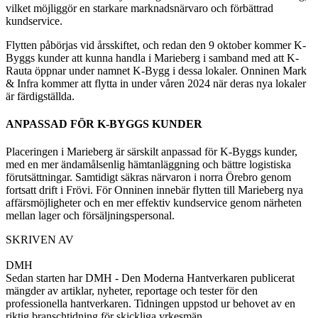
vilket möjliggör en starkare marknadsnärvaro och förbättrad
kundservice.
Flytten påbörjas vid årsskiftet, och redan den 9 oktober kommer K-
Byggs kunder att kunna handla i Marieberg i samband med att K-
Rauta öppnar under namnet K-Bygg i dessa lokaler. Onninen Mark
& Infra kommer att flytta in under våren 2024 när deras nya lokaler
är färdigställda.
ANPASSAD FÖR K-BYGGS KUNDER
Placeringen i Marieberg är särskilt anpassad för K-Byggs kunder,
med en mer ändamålsenlig hämtanläggning och bättre logistiska
förutsättningar. Samtidigt säkras närvaron i norra Örebro genom
fortsatt drift i Frövi. För Onninen innebär flytten till Marieberg nya
affärsmöjligheter och en mer effektiv kundservice genom närheten
mellan lager och försäljningspersonal.
SKRIVEN AV
DMH
Sedan starten har DMH - Den Moderna Hantverkaren publicerat
mängder av artiklar, nyheter, reportage och tester för den
professionella hantverkaren. Tidningen uppstod ur behovet av en
riktig branschtidning för skickliga yrkesmän.