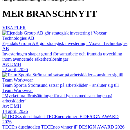
MER BRANSCHNYTT
VISA FLER
Ejendals Group AB gör strategisk investering i Voxear Technologies
AB
Investeringen skapar grund för samarbete och framtida utveckling
inom avancerade säkerhetslösningar
Av: DMH
22 april, 2026
Team Sportia Strömsund satsar på arbetskläder – ansluter sig till
Team Workwear
”Mycket bra förutsättningar för att lyckas med satsningen på
arbetskläder”
Av: DMH
14 april, 2026
TECE:s duschtoalett TECEneo vinner iF DESIGN AWARD 2026