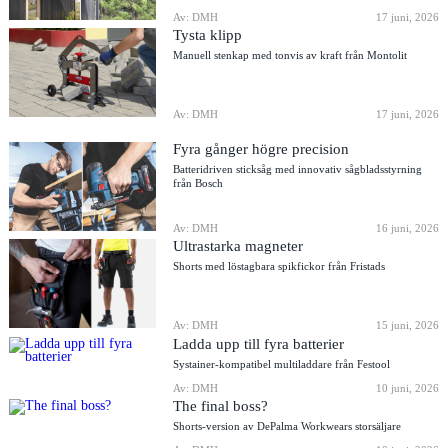
Av: DMH
17 juni, 2026
Tysta klipp
Manuell stenkap med tonvis av kraft från Montolit
Av: DMH
17 juni, 2026
Fyra gånger högre precision
Batteridriven sticksåg med innovativ sågbladsstyrning
från Bosch
Av: DMH
16 juni, 2026
Ultrastarka magneter
Shorts med löstagbara spikfickor från Fristads
Av: DMH
15 juni, 2026
Ladda upp till fyra batterier
Systainer-kompatibel multiladdare från Festool
Av: DMH
10 juni, 2026
The final boss?
Shorts-version av DePalma Workwears storsäljare