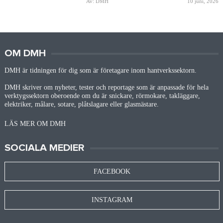
Av: DMH
10 juni, 2026
OM DMH
DMH är tidningen för dig som är företagare inom hantverkssektorn.
DMH skriver om nyheter, tester och reportage som är anpassade för hela
verktygssektorn oberoende om du är snickare, rörmokare, takläggare,
elektriker, målare, sotare, plåtslagare eller glasmästare.
LÄS MER OM DMH
SOCIALA MEDIER
FACEBOOK
INSTAGRAM