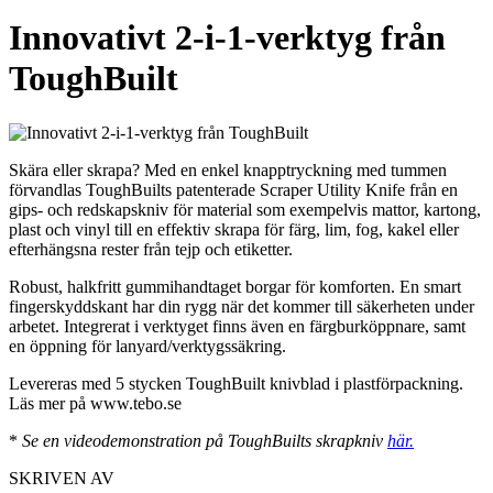
Innovativt 2-i-1-verktyg från
ToughBuilt
Skära eller skrapa? Med en enkel knapptryckning med tummen
förvandlas ToughBuilts patenterade Scraper Utility Knife från en
gips- och redskapskniv för material som exempelvis mattor, kartong,
plast och vinyl till en effektiv skrapa för färg, lim, fog, kakel eller
efterhängsna rester från tejp och etiketter.
Robust, halkfritt gummihandtaget borgar för komforten. En smart
fingerskyddskant har din rygg när det kommer till säkerheten under
arbetet. Integrerat i verktyget finns även en färgburköppnare, samt
en öppning för lanyard/verktygssäkring.
Levereras med 5 stycken ToughBuilt knivblad i plastförpackning.
Läs mer på www.tebo.se
*
Se en videodemonstration på ToughBuilts skrapkniv
här.
SKRIVEN AV