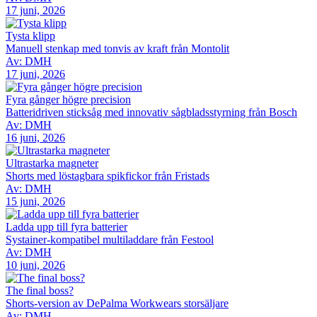
17 juni, 2026
Tysta klipp
Manuell stenkap med tonvis av kraft från Montolit
Av: DMH
17 juni, 2026
Fyra gånger högre precision
Batteridriven sticksåg med innovativ sågbladsstyrning från Bosch
Av: DMH
16 juni, 2026
Ultrastarka magneter
Shorts med löstagbara spikfickor från Fristads
Av: DMH
15 juni, 2026
Ladda upp till fyra batterier
Systainer-kompatibel multiladdare från Festool
Av: DMH
10 juni, 2026
The final boss?
Shorts-version av DePalma Workwears storsäljare
Av: DMH