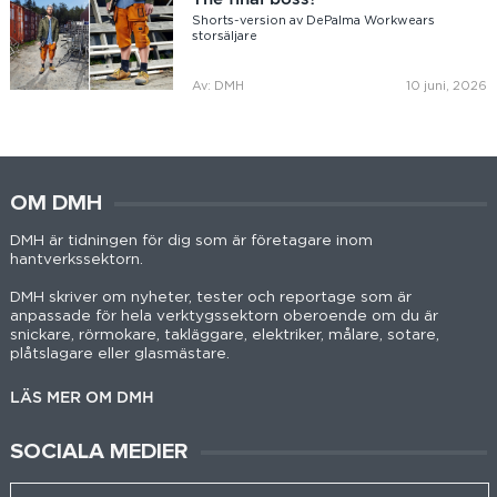
Shorts-version av DePalma Workwears
storsäljare
Av: DMH
10 juni, 2026
OM DMH
DMH är tidningen för dig som är företagare inom
hantverkssektorn.
DMH skriver om nyheter, tester och reportage som är
anpassade för hela verktygssektorn oberoende om du är
snickare, rörmokare, takläggare, elektriker, målare, sotare,
plåtslagare eller glasmästare.
LÄS MER OM DMH
SOCIALA MEDIER