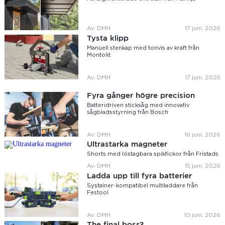
Av: DMH
17 juni, 2026
Tysta klipp
Manuell stenkap med tonvis av kraft från
Montolit
Av: DMH
17 juni, 2026
Fyra gånger högre precision
Batteridriven sticksåg med innovativ
sågbladsstyrning från Bosch
Av: DMH
16 juni, 2026
Ultrastarka magneter
Shorts med löstagbara spikfickor från Fristads
Av: DMH
15 juni, 2026
Ladda upp till fyra batterier
Systainer-kompatibel multiladdare från
Festool
Av: DMH
10 juni, 2026
The final boss?