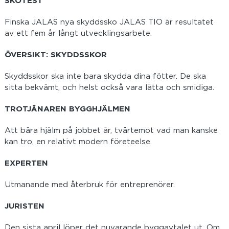
SKOTEST
Finska JALAS nya skyddssko JALAS TIO är resultatet
av ett fem år långt utvecklingsarbete.
ÖVERSIKT: SKYDDSSKOR
Skyddsskor ska inte bara skydda dina fötter. De ska
sitta bekvämt, och helst också vara lätta och smidiga.
TROTJÄNAREN BYGGHJÄLMEN
Att bära hjälm på jobbet är, tvärtemot vad man kanske
kan tro, en relativt modern företeelse.
EXPERTEN
Utmanande med återbruk för entreprenörer.
JURISTEN
Den sista april löper det nuvarande byggavtalet ut. Om