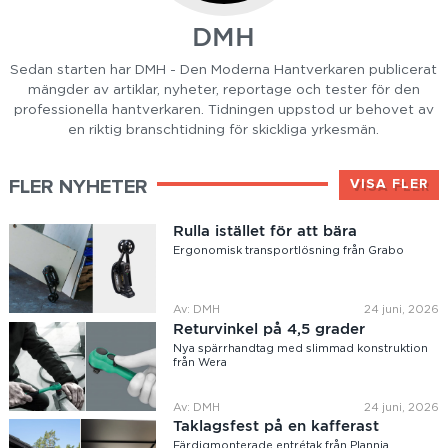
DMH
Sedan starten har DMH - Den Moderna Hantverkaren publicerat
mängder av artiklar, nyheter, reportage och tester för den
professionella hantverkaren. Tidningen uppstod ur behovet av
en riktig branschtidning för skickliga yrkesmän.
FLER NYHETER
VISA FLER
Rulla istället för att bära
Ergonomisk transportlösning från Grabo
Av: DMH
24 juni, 2026
Returvinkel på 4,5 grader
Nya spärrhandtag med slimmad konstruktion
från Wera
Av: DMH
24 juni, 2026
Taklagsfest på en kafferast
Färdigmonterade entrétak från Plannja