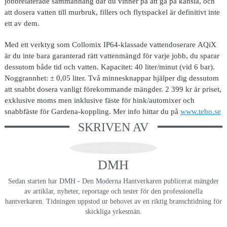
jobbrelaterade sammanhang där du vinner på att gå på känsla, och
att dosera vatten till murbruk, fillers och flytspackel är definitivt inte
ett av dem.
Med ett verktyg som Collomix IP64-klassade vattendoserare AQiX
är du inte bara garanterad rätt vattenmängd för varje jobb, du sparar
dessutom både tid och vatten. Kapacitet: 40 liter/minut (vid 6 bar).
Noggrannhet: ± 0,05 liter. Två minnesknappar hjälper dig dessutom
att snabbt dosera vanligt förekommande mängder. 2 399 kr är priset,
exklusive moms men inklusive fäste för hink/automixer och
snabbfäste för Gardena-koppling. Mer info hittar du på
www.tebo.se
SKRIVEN AV
DMH
Sedan starten har DMH - Den Moderna Hantverkaren publicerat mängder
av artiklar, nyheter, reportage och tester för den professionella
hantverkaren. Tidningen uppstod ur behovet av en riktig branschtidning för
skickliga yrkesmän.