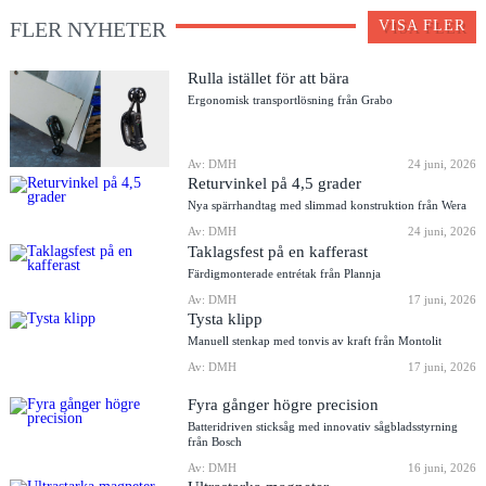
FLER NYHETER
VISA FLER
Rulla istället för att bära
Ergonomisk transportlösning från Grabo
Av: DMH
24 juni, 2026
Returvinkel på 4,5 grader
Nya spärrhandtag med slimmad konstruktion från Wera
Av: DMH
24 juni, 2026
Taklagsfest på en kafferast
Färdigmonterade entrétak från Plannja
Av: DMH
17 juni, 2026
Tysta klipp
Manuell stenkap med tonvis av kraft från Montolit
Av: DMH
17 juni, 2026
Fyra gånger högre precision
Batteridriven sticksåg med innovativ sågbladsstyrning
från Bosch
Av: DMH
16 juni, 2026