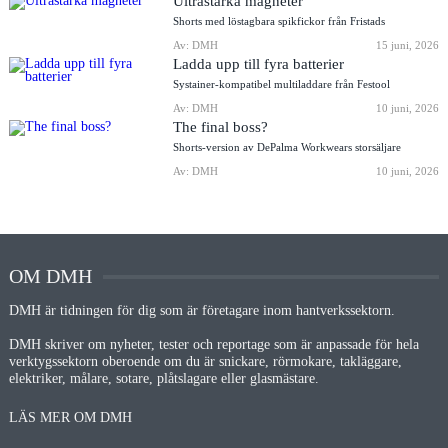
Ultrastarka magneter
Shorts med löstagbara spikfickor från Fristads
Av: DMH
15 juni, 2026
Ladda upp till fyra batterier
Systainer-kompatibel multiladdare från Festool
Av: DMH
10 juni, 2026
The final boss?
Shorts-version av DePalma Workwears storsäljare
Av: DMH
10 juni, 2026
OM DMH
DMH är tidningen för dig som är företagare inom hantverkssektorn.
DMH skriver om nyheter, tester och reportage som är anpassade för hela
verktygssektorn oberoende om du är snickare, rörmokare, takläggare,
elektriker, målare, sotare, plåtslagare eller glasmästare.
LÄS MER OM DMH