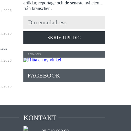
artiklar, reportage och de senaste nyheterna
från branschen.
ni, 2026
n
ni, 2026
SKRIV UPP DIG
stads
ni, 2026
FACEBOOK
ni, 2026
KONTAKT