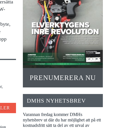
ersätta
0W-
vbyte,
e
topp
PRENUMERERA NU
r,
DMHS NYHETSBREV
FLER
Varannan fredag kommer DMHs
nyhetsbrev ut där du har möjlighet att på ett
kostnadsfritt sätt ta del av ett urval av
tion