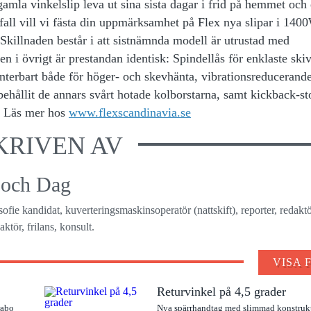
n gamla vinkelslip leva ut sina sista dagar i frid på hemmet och 
 fall vill vi fästa din uppmärksamhet på Flex nya slipar i 140
Skillnaden består i att sistnämnda modell är utrustad med
 i övrigt är prestandan identisk: Spindellås för enklaste ski
nterbart både för höger- och skevhänta, vibrationsreducerand
ehållit de annars svårt hotade kolborstarna, samt kickback-s
t. Läs mer hos
www.flexscandinavia.se
KRIVEN AV
 och Dag
osofie kandidat, kuverteringsmaskinsoperatör (nattskift), reporter, redaktö
ktör, frilans, konsult.
VISA 
Returvinkel på 4,5 grader
rabo
Nya spärrhandtag med slimmad konstruk