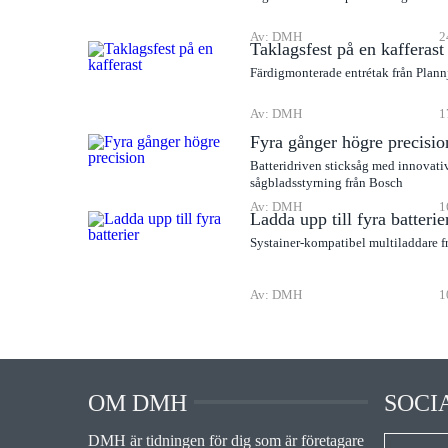
Av: DMH
2
Taklagsfest på en kafferast
Färdigmonterade entrétak från Plann
Av: DMH
1
Fyra gånger högre precisio
Batteridriven sticksåg med innovati
sågbladsstyrning från Bosch
Av: DMH
1
Ladda upp till fyra batterie
Systainer-kompatibel multiladdare f
Av: DMH
1
OM DMH
SOCI
DMH är tidningen för dig som är företagare