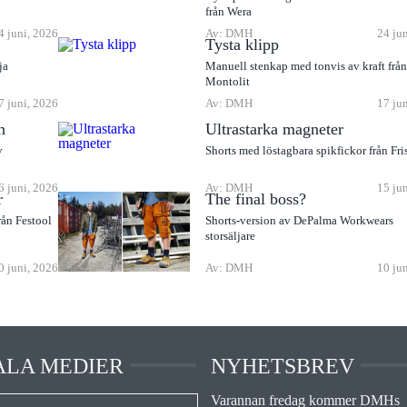
från Wera
4 juni, 2026
Av: DMH
24 ju
Tysta klipp
ja
Manuell stenkap med tonvis av kraft frå
Montolit
7 juni, 2026
Av: DMH
17 ju
n
Ultrastarka magneter
v
Shorts med löstagbara spikfickor från Fri
6 juni, 2026
Av: DMH
15 ju
r
The final boss?
rån Festool
Shorts-version av DePalma Workwears
storsäljare
0 juni, 2026
Av: DMH
10 ju
ALA MEDIER
NYHETSBREV
Varannan fredag kommer DMHs