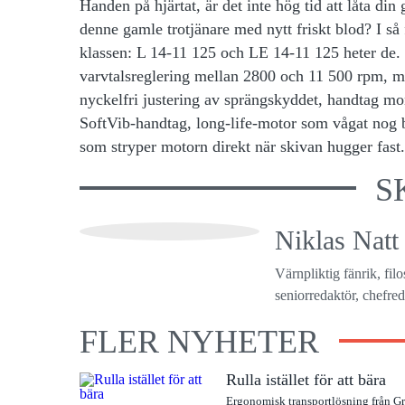
Handen på hjärtat
, är det inte hög tid att låta di
denne gamle trotjänare med nytt friskt blod? I så
klassen: L 14-11 125 och LE 14-11 125 heter de. 
varvtalsreglering mellan 2800 och 11 500 rpm, men
nyckelfri justering av sprängskyddet, handtag mo
SoftVib-handtag, long-life-motor som vågat nog b
som stryper motorn direkt när skivan hugger fas
S
Niklas Natt
Värnpliktig fänrik, fil
seniorredaktör, chefreda
FLER NYHETER
Rulla istället för att bära
Ergonomisk transportlösning från G