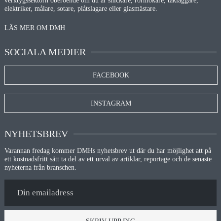
verktygssektorn oberoende om du är snickare, rörmokare, takläggare,
elektriker, målare, sotare, plåtslagare eller glasmästare.
LÄS MER OM DMH
SOCIALA MEDIER
FACEBOOK
INSTAGRAM
NYHETSBREV
Varannan fredag kommer DMHs nyhetsbrev ut där du har möjlighet att på
ett kostnadsfritt sätt ta del av ett urval av artiklar, reportage och de senaste
nyheterna från branschen.