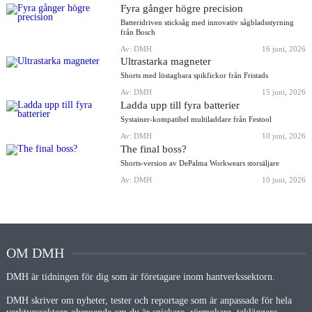
Fyra gånger högre precision
Batteridriven sticksåg med innovativ sågbladsstyrning
från Bosch
Av: DMH
16 juni, 2026
Ultrastarka magneter
Shorts med löstagbara spikfickor från Fristads
Av: DMH
15 juni, 2026
Ladda upp till fyra batterier
Systainer-kompatibel multiladdare från Festool
Av: DMH
10 juni, 2026
The final boss?
Shorts-version av DePalma Workwears storsäljare
Av: DMH
10 juni, 2026
OM DMH
DMH är tidningen för dig som är företagare inom hantverkssektorn.
DMH skriver om nyheter, tester och reportage som är anpassade för hela