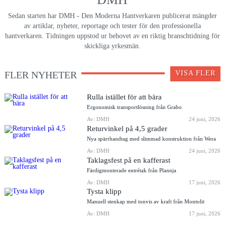
Sedan starten har DMH - Den Moderna Hantverkaren publicerat mängder
av artiklar, nyheter, reportage och tester för den professionella
hantverkaren. Tidningen uppstod ur behovet av en riktig branschtidning för
skickliga yrkesmän.
FLER NYHETER
VISA FLER
Rulla istället för att bära
Ergonomisk transportlösning från Grabo
Av: DMH
24 juni, 2026
Returvinkel på 4,5 grader
Nya spärrhandtag med slimmad konstruktion från Wera
Av: DMH
24 juni, 2026
Taklagsfest på en kafferast
Färdigmonterade entrétak från Plannja
Av: DMH
17 juni, 2026
Tysta klipp
Manuell stenkap med tonvis av kraft från Montolit
Av: DMH
17 juni, 2026