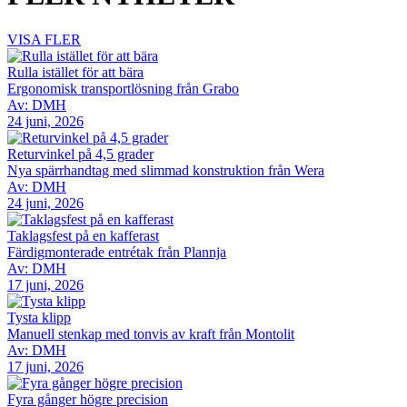
VISA FLER
Rulla istället för att bära
Ergonomisk transportlösning från Grabo
Av: DMH
24 juni, 2026
Returvinkel på 4,5 grader
Nya spärrhandtag med slimmad konstruktion från Wera
Av: DMH
24 juni, 2026
Taklagsfest på en kafferast
Färdigmonterade entrétak från Plannja
Av: DMH
17 juni, 2026
Tysta klipp
Manuell stenkap med tonvis av kraft från Montolit
Av: DMH
17 juni, 2026
Fyra gånger högre precision