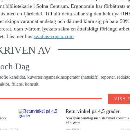
t bibliotekarie i Solna Centrum. Ergonomin har förbättrats a
ts med en fjärdedel. Till allt detta sällar sig den helt nya R
ttet skippa varannat andetag och därmed klara sig på bara 50%
rerat, utan tvärtom lyckats säkra en åttafaldigt förlängd arbet
tet. Läs mer hos
se.atlas-copco.com
KRIVEN AV
 och Dag
osofie kandidat, kuverteringsmaskinsoperatör (nattskift), reporter, redaktö
ktör, frilans, konsult.
VISA 
Returvinkel på 4,5 grader
rabo
Nya spärrhandtag med slimmad konstruk
från Wera
4 juni, 2026
Av: DMH
24 ju