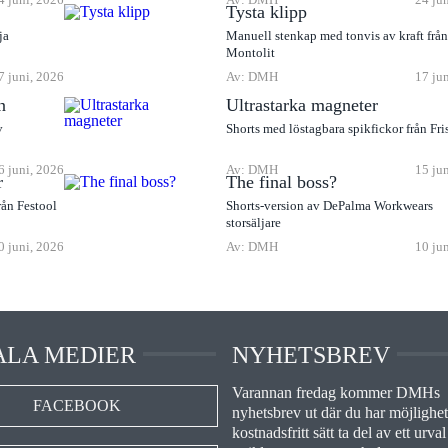
Tysta klipp
ja
Manuell stenkap med tonvis av kraft frå
Montolit
7 juni, 2026
Av: DMH
17 ju
n
Ultrastarka magneter
v
Shorts med löstagbara spikfickor från Fri
6 juni, 2026
Av: DMH
15 ju
r
The final boss?
rån Festool
Shorts-version av DePalma Workwears
storsäljare
0 juni, 2026
Av: DMH
10 ju
ALA MEDIER
NYHETSBREV
Varannan fredag kommer DMHs
FACEBOOK
nyhetsbrev ut där du har möjlighet 
kostnadsfritt sätt ta del av ett urval