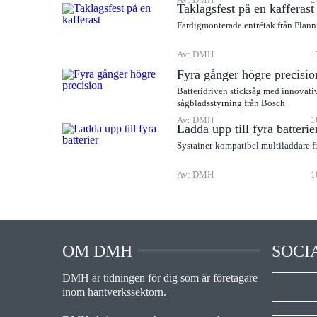
Taklagsfest på en kafferast
Färdigmonterade entrétak från Plann
Av: DMH
1
Fyra gånger högre precisio
Batteridriven sticksåg med innovati
sågbladsstyrning från Bosch
Av: DMH
1
Ladda upp till fyra batterie
Systainer-kompatibel multiladdare f
Av: DMH
1
OM DMH
SOCI
DMH är tidningen för dig som är företagare
inom hantverkssektorn.