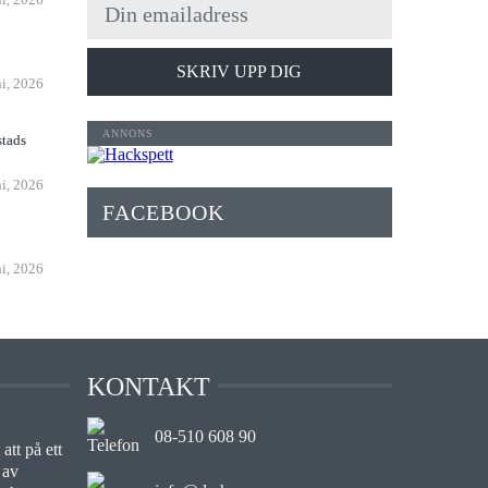
n
SKRIV UPP DIG
ni, 2026
stads
ni, 2026
FACEBOOK
ni, 2026
KONTAKT
08-510 608 90
att på ett
 av