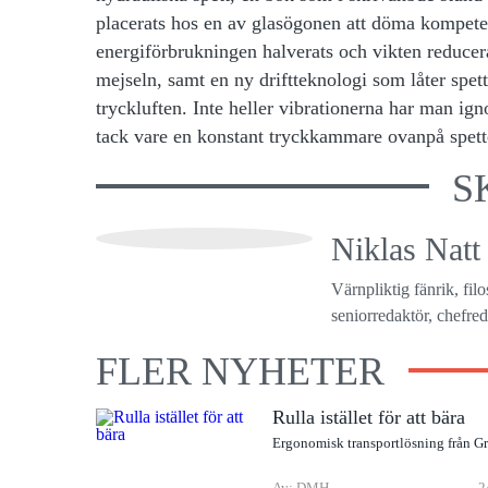
placerats hos en av glasögonen att döma kompeten
energiförbrukningen halverats och vikten reducera
mejseln, samt en ny driftteknologi som låter spe
tryckluften. Inte heller vibrationerna har man igno
tack vare en konstant tryckkammare ovanpå spet
S
Niklas Natt
Värnpliktig fänrik, fil
seniorredaktör, chefreda
FLER NYHETER
Rulla istället för att bära
Ergonomisk transportlösning från G
Av: DMH
2