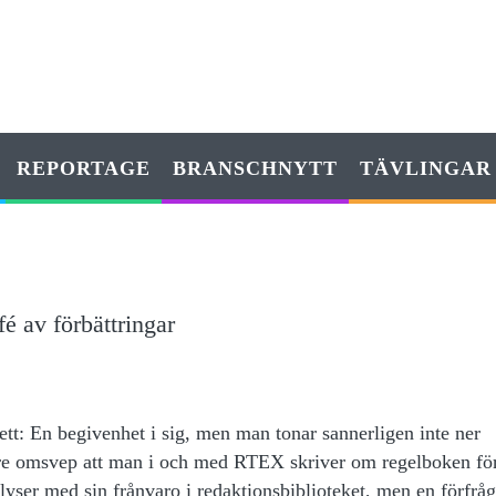
REPORTAGE
BRANSCHNYTT
TÄVLINGAR
é av förbättringar
ett: En begivenhet i sig, men man tonar sannerligen inte ner
are omsvep att man i och med RTEX skriver om regelboken fö
lyser med sin frånvaro i redaktionsbiblioteket, men en förfrå