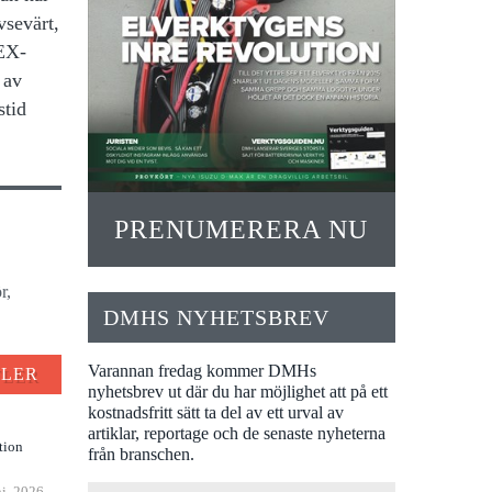
vsevärt,
HEX-
 av
stid
PRENUMERERA NU
r,
DMHS NYHETSBREV
Varannan fredag kommer DMHs
FLER
nyhetsbrev ut där du har möjlighet att på ett
kostnadsfritt sätt ta del av ett urval av
artiklar, reportage och de senaste nyheterna
tion
från branschen.
ni, 2026