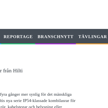
REPORTAGE
BRANSCHNYTT
TÄVLINGAR
 från Hilti
l fyra gånger mer synlig för det mänskliga
ltis nya serie IP54-klassade kombilasrar för
rör, kabelstegar och belysning eller