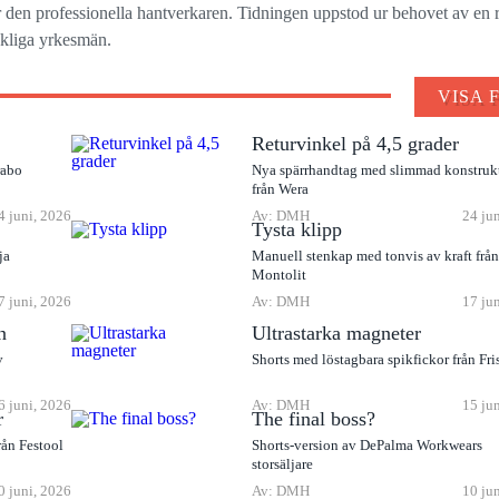
ör den professionella hantverkaren. Tidningen uppstod ur behovet av en r
ckliga yrkesmän.
VISA 
Returvinkel på 4,5 grader
rabo
Nya spärrhandtag med slimmad konstruk
från Wera
4 juni, 2026
Av: DMH
24 ju
Tysta klipp
ja
Manuell stenkap med tonvis av kraft frå
Montolit
7 juni, 2026
Av: DMH
17 ju
n
Ultrastarka magneter
v
Shorts med löstagbara spikfickor från Fri
6 juni, 2026
Av: DMH
15 ju
r
The final boss?
rån Festool
Shorts-version av DePalma Workwears
storsäljare
0 juni, 2026
Av: DMH
10 ju