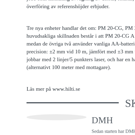
överföring av referenshöjder erbjuder.
Tre nya enheter handlar det om: PM 20-CG, P
huvudsakliga skillnaden består i att PM 20-CG A1
medan de övriga två använder vanliga AA-batter
precision: ±2 mm vid 10 m, jämfört med ±3 mm v
jobbar med 2 linjer/5 punkters laser, och har en
(alternativt 100 meter med mottagare).
Läs mer på www.hilti.se
S
DMH
Sedan starten har DMH