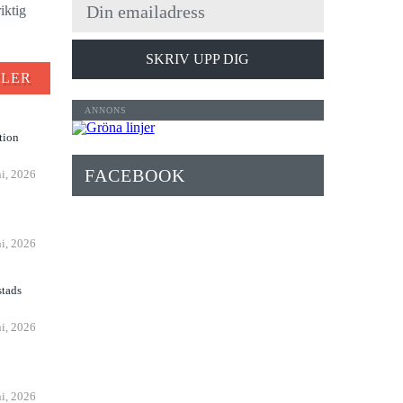
iktig
SKRIV UPP DIG
FLER
tion
FACEBOOK
ni, 2026
n
ni, 2026
stads
ni, 2026
ni, 2026