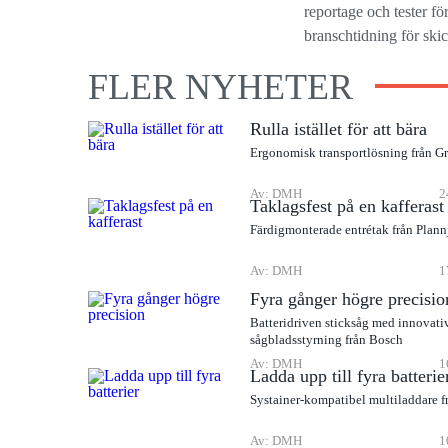
reportage och tester f
branschtidning för ski
FLER NYHETER
Rulla istället för att bära
Ergonomisk transportlösning från G
Av: DMH
2
Taklagsfest på en kafferast
Färdigmonterade entrétak från Plann
Av: DMH
1
Fyra gånger högre precisio
Batteridriven sticksåg med innovati
sågbladsstyrning från Bosch
Av: DMH
1
Ladda upp till fyra batterie
Systainer-kompatibel multiladdare f
Av: DMH
1