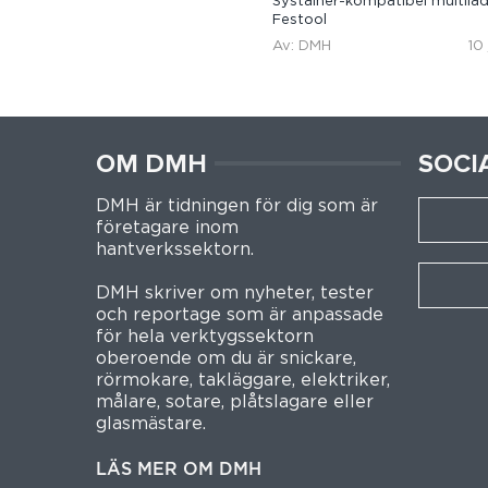
Systainer-kompatibel multilad
Festool
Av: DMH
10
OM DMH
SOCI
DMH är tidningen för dig som är
företagare inom
hantverkssektorn.
DMH skriver om nyheter, tester
och reportage som är anpassade
för hela verktygssektorn
oberoende om du är snickare,
rörmokare, takläggare, elektriker,
målare, sotare, plåtslagare eller
glasmästare.
LÄS MER OM DMH