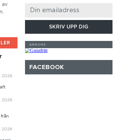
 av
n.
SKRIV UPP DIG
FLER
r
FACEBOOK
i, 2026
aft
i, 2026
 från
i, 2026