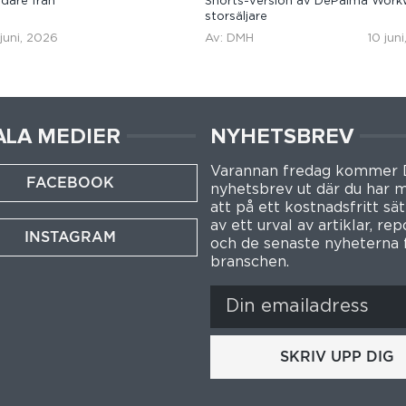
dare från
Shorts-version av DePalma Work
storsäljare
 juni, 2026
Av: DMH
10 jun
ALA MEDIER
NYHETSBREV
Varannan fredag kommer
FACEBOOK
nyhetsbrev ut där du har m
att på ett kostnadsfritt sät
av ett urval av artiklar, re
INSTAGRAM
och de senaste nyheterna 
branschen.
SKRIV UPP DIG