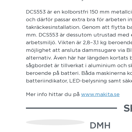
DCS553 är en kolborstfri 150 mm metallcir
och därför passar extra bra för arbeten i
takräckesinstallation. Genom att flytta b
mm. DCS553 är dessutom utrustad med e
arbetsmiljö. Vikten är 2,8–3,1 kg beroen
möjlighet att ansluta dammsugare via B
alternativ. Även här har längden kortats 
sågbordet är tillverkat i aluminium och 
beroende på batteri. Båda maskinerna 
batteriindikator, LED-belysning samt säke
Mer info hittar du på
www.makita.se
S
DMH