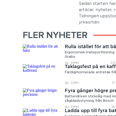
Sedan starten ha
artiklar, nyheter,
Tidningen uppstod
yrkesmän.
FLER NYHETER
Rulla istället för att b
Ergonomisk transportlösning 
Grabo
Av: DMH
24 
Taklagsfest på en kaff
Färdigmonterade entrétak frå
Av: DMH
17
Fyra gånger högre pr
Batteridriven sticksåg med in
sågbladsstyrning från Bosch
Av: DMH
16
Ladda upp till fyra bat