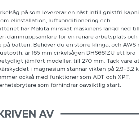
kelsåg på som levererar en näst intill gnistfri kapn
nom elinstallation, luftkonditionering och
atteriet har Makita minskat maskinens längd ned til
n dammuppsamlare för en renare arbetsplats och 
de på batteri. Behöver du en större klinga, och AWS
luetooth, är 165 mm cirkelsågen DHS661ZU ett bra
betydligt jämfört modeller, till 270 mm. Tack vare a
skärskyddet i magnesium stannar vikten på 2,9–3,2 
kommer också med funktioner som ADT och XPT,
rhetsbrytare som förhindrar oavsiktlig start.
KRIVEN AV