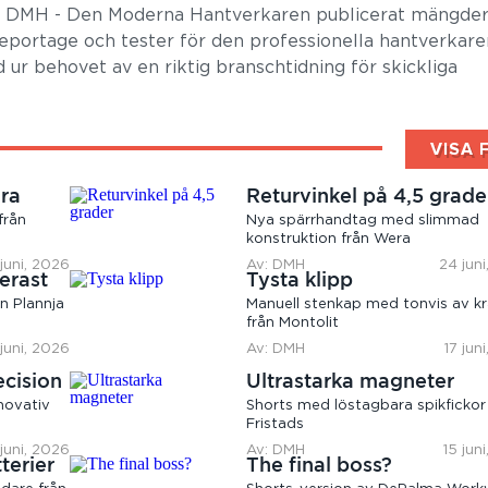
r DMH - Den Moderna Hantverkaren publicerat mängder
 reportage och tester för den professionella hantverkare
 ur behovet av en riktig branschtidning för skickliga
VISA 
ära
Returvinkel på 4,5 grade
från
Nya spärrhandtag med slimmad
konstruktion från Wera
juni, 2026
Av: DMH
24 jun
erast
Tysta klipp
n Plannja
Manuell stenkap med tonvis av kr
från Montolit
 juni, 2026
Av: DMH
17 jun
ecision
Ultrastarka magneter
novativ
Shorts med löstagbara spikfickor
Fristads
 juni, 2026
Av: DMH
15 jun
terier
The final boss?