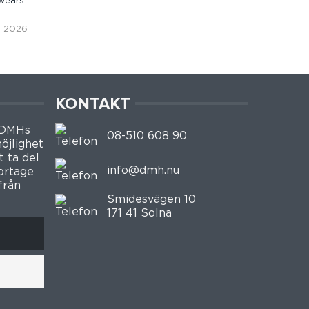
wears
i, 2026
KONTAKT
 DMHs
08-510 608 90
öjlighet
t ta del
info@dmh.nu
portage
från
Smidesvägen 10
171 41 Solna