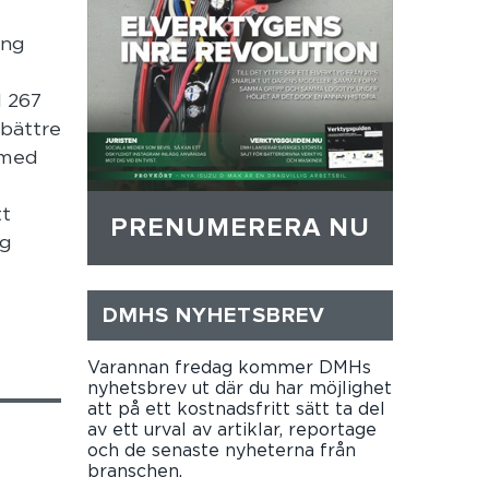
ing
l 267
bättre
 med
tt
PRENUMERERA NU
kg
DMHS NYHETSBREV
Varannan fredag kommer DMHs
nyhetsbrev ut där du har möjlighet
att på ett kostnadsfritt sätt ta del
av ett urval av artiklar, reportage
och de senaste nyheterna från
branschen.