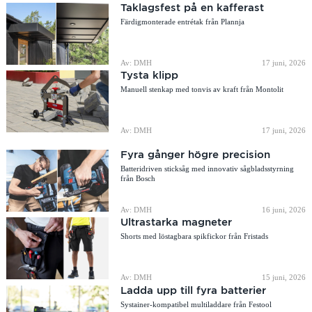
Taklagsfest på en kafferast
Färdigmonterade entrétak från Plannja
Av: DMH
17 juni, 2026
Tysta klipp
Manuell stenkap med tonvis av kraft från Montolit
Av: DMH
17 juni, 2026
Fyra gånger högre precision
Batteridriven sticksåg med innovativ sågbladsstyrning
från Bosch
Av: DMH
16 juni, 2026
Ultrastarka magneter
Shorts med löstagbara spikfickor från Fristads
Av: DMH
15 juni, 2026
Ladda upp till fyra batterier
Systainer-kompatibel multiladdare från Festool