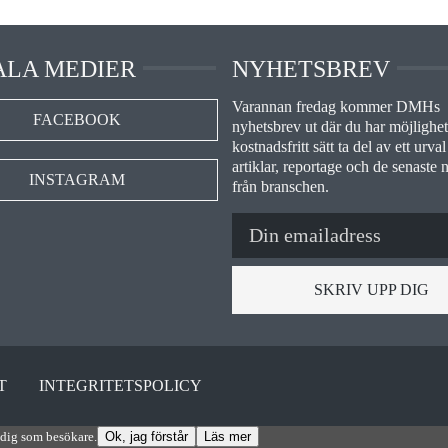
ALA MEDIER
NYHETSBREV
Varannan fredag kommer DMHs
FACEBOOK
nyhetsbrev ut där du har möjlighet 
kostnadsfritt sätt ta del av ett urval
artiklar, reportage och de senaste 
INSTAGRAM
från branschen.
SKRIV UPP DIG
T
INTEGRITETSPOLICY
 dig som besökare.
Ok, jag förstår
Läs mer