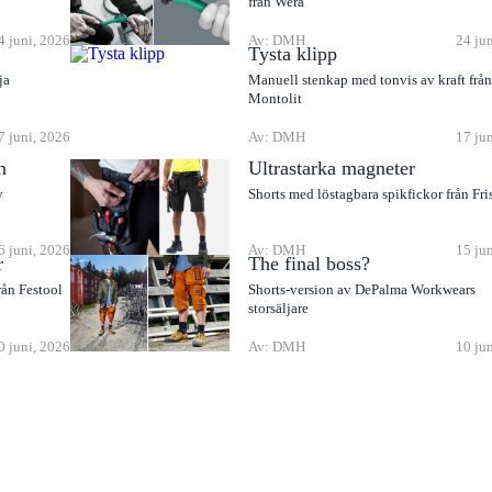
från Wera
4 juni, 2026
Av: DMH
24 ju
Tysta klipp
ja
Manuell stenkap med tonvis av kraft frå
Montolit
7 juni, 2026
Av: DMH
17 ju
n
Ultrastarka magneter
v
Shorts med löstagbara spikfickor från Fri
6 juni, 2026
Av: DMH
15 ju
r
The final boss?
rån Festool
Shorts-version av DePalma Workwears
storsäljare
0 juni, 2026
Av: DMH
10 ju