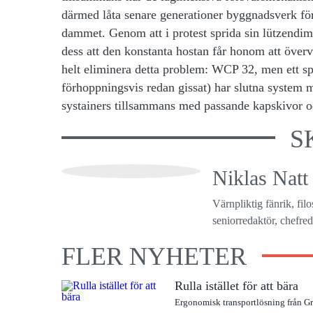
därmed låta senare generationer byggnadsverk förb
dammet. Genom att i protest sprida sin lützendimm
dess att den konstanta hostan får honom att över
helt eliminera detta problem: WCP 32, men ett 
förhoppningsvis redan gissat) har slutna system 
systainers tillsammans med passande kapskivor 
S
Niklas Natt
Värnpliktig fänrik, fil
seniorredaktör, chefreda
FLER NYHETER
Rulla istället för att bära
Ergonomisk transportlösning från G