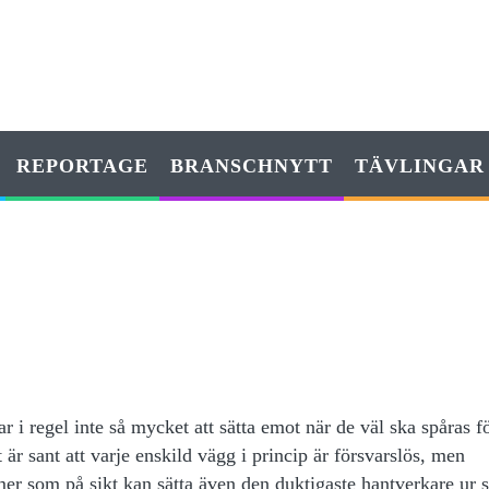
REPORTAGE
BRANSCHNYTT
TÄVLINGAR
r i regel inte så mycket att sätta emot när de väl ska spåras fö
et är sant att varje enskild vägg i princip är försvarslös, men
er som på sikt kan sätta även den duktigaste hantverkare ur 