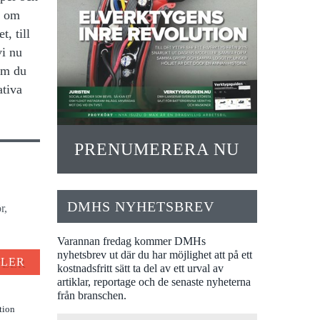
s om
, till
vi nu
om du
ativa
PRENUMERERA NU
DMHS NYHETSBREV
r,
Varannan fredag kommer DMHs
nyhetsbrev ut där du har möjlighet att på ett
FLER
kostnadsfritt sätt ta del av ett urval av
artiklar, reportage och de senaste nyheterna
från branschen.
tion