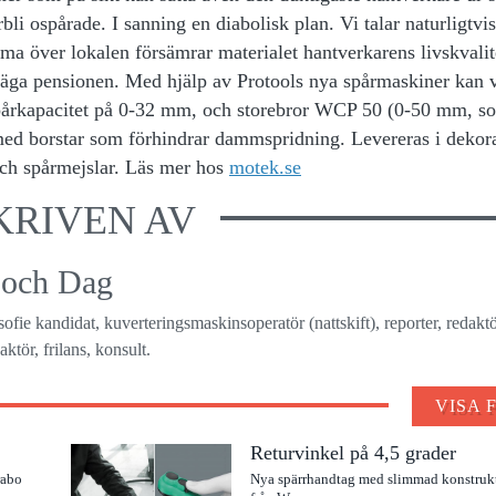
li ospårade. I sanning en diabolisk plan. Vi talar naturligtvi
a över lokalen försämrar materialet hantverkarens livskvalitet
väga pensionen. Med hjälp av Protools nya spårmaskiner kan 
spårkapacitet på 0-32 mm, och storebror WCP 50 (0-50 mm, s
med borstar som förhindrar dammspridning. Levereras i dekor
och spårmejslar. Läs mer hos
motek.se
KRIVEN AV
 och Dag
osofie kandidat, kuverteringsmaskinsoperatör (nattskift), reporter, redaktö
ktör, frilans, konsult.
VISA 
Returvinkel på 4,5 grader
rabo
Nya spärrhandtag med slimmad konstruk