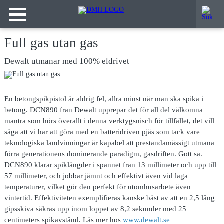
Full gas utan gas
Dewalt utmanar med 100% eldrivet
En betongspikpistol är
aldrig fel, allra minst när man ska spika i
betong. DCN890 från Dewalt upprepar det för all del välkomna
mantra som hörs överallt i denna verktygsnisch för tillfället, det vill
säga att vi har att göra med en batteridriven pjäs som tack vare
teknologiska landvinningar är kapabel att prestandamässigt utmana
förra generationens dominerande paradigm, gasdriften. Gott så.
DCN890 klarar spiklängder i spannet från 13 millimeter och upp till
57 millimeter, och jobbar jämnt och effektivt även vid låga
temperaturer, vilket gör den perfekt för utomhusarbete även
vintertid. Effektiviteten exemplifieras kanske bäst av att en 2,5 lång
gipsskiva säkras upp inom loppet av 8,2 sekunder med 25
centimeters spikavstånd. Läs mer hos
www.dewalt.se