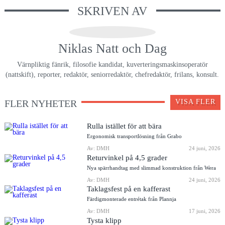
SKRIVEN AV
Niklas Natt och Dag
Värnpliktig fänrik, filosofie kandidat, kuverteringsmaskinsoperatör
(nattskift), reporter, redaktör, seniorredaktör, chefredaktör, frilans, konsult.
FLER NYHETER
VISA FLER
Rulla istället för att bära
Ergonomisk transportlösning från Grabo
Av: DMH
24 juni, 2026
Returvinkel på 4,5 grader
Nya spärrhandtag med slimmad konstruktion från Wera
Av: DMH
24 juni, 2026
Taklagsfest på en kafferast
Färdigmonterade entrétak från Plannja
Av: DMH
17 juni, 2026
Tysta klipp