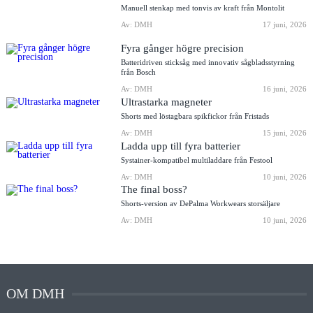
Manuell stenkap med tonvis av kraft från Montolit
Av: DMH
17 juni, 2026
Fyra gånger högre precision
Batteridriven sticksåg med innovativ sågbladsstyrning
från Bosch
Av: DMH
16 juni, 2026
Ultrastarka magneter
Shorts med löstagbara spikfickor från Fristads
Av: DMH
15 juni, 2026
Ladda upp till fyra batterier
Systainer-kompatibel multiladdare från Festool
Av: DMH
10 juni, 2026
The final boss?
Shorts-version av DePalma Workwears storsäljare
Av: DMH
10 juni, 2026
OM DMH