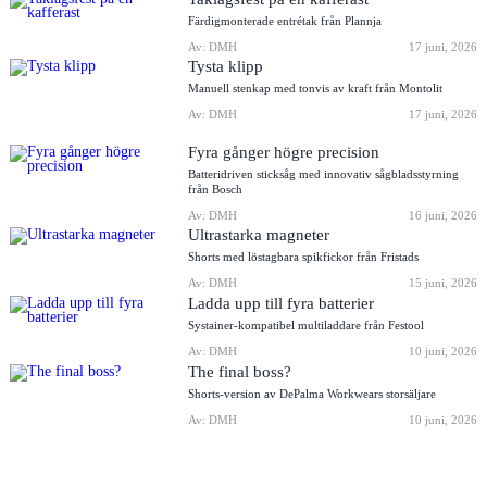
Färdigmonterade entrétak från Plannja
Av: DMH
17 juni, 2026
Tysta klipp
Manuell stenkap med tonvis av kraft från Montolit
Av: DMH
17 juni, 2026
Fyra gånger högre precision
Batteridriven sticksåg med innovativ sågbladsstyrning
från Bosch
Av: DMH
16 juni, 2026
Ultrastarka magneter
Shorts med löstagbara spikfickor från Fristads
Av: DMH
15 juni, 2026
Ladda upp till fyra batterier
Systainer-kompatibel multiladdare från Festool
Av: DMH
10 juni, 2026
The final boss?
Shorts-version av DePalma Workwears storsäljare
Av: DMH
10 juni, 2026