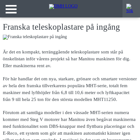
Franska teleskoplastare på ingång
Är det en kompakt, terränggående teleskoplastare som står på
önskelistan inför vårens projekt så har Manitou maskinen för dig.
Eller maskinerna rent av.
För här handlar det om nya, starkare, grönare och smartare versioner
av hela den franska tillverkarens populära MHT-serie, totalt fem
maskiner med lyfthöjder från 6,8 till 10,6 meter och lyftkapacitet
från 9 till hela 25 ton för den största modellen MHT11250.
Förutom att samtliga modeller i den vässade MHT-serien numera
kommer med Steg V motorer har Manitou även begåvat maskinerna
med funktionalitet som DBS-knappar med flyttbara placeringar och
E-Reco, ett system som gör att maskinen automatiskt känner igen
vilket redskap som används. I maj/juni är det sagt att leveranserna