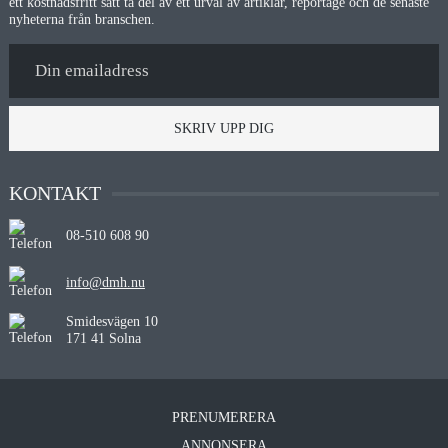
ett kostnadsfritt sätt ta del av ett urval av artiklar, reportage och de senaste
nyheterna från branschen.
SKRIV UPP DIG
KONTAKT
08-510 608 90
info@dmh.nu
Smidesvägen 10
171 41 Solna
PRENUMERERA
ANNONSERA