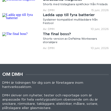
Shorts med löstagbara spikfickor från Fristads
Av: DMH
15 juni, 2026
Ladda upp till fyra batterier
Systainer-kompatibel multiladdare från
Festool
Av: DMH
10 juni, 2026
The final boss?
Shorts-version av DePalma Workwears
storsäljare
Av: DMH
10 juni, 2026
OM DMH
DMH är tidningen för dig som är företagare inom
hantverkssektorn.
DMH skriver om nyheter, tester och reportage som är
anpassade för hela verktygssektorn oberoende om du är
snickare, rörmokare, takläggare, elektriker, målare, sotare,
plåtslagare eller glasmästare.