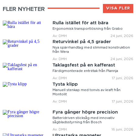
FLER NYHETER
VISA FLER
Rulla istället för att bära
Ergonomisk transportlösning från Grabo
Av: DMH
24 juni, 2026
Returvinkel på 4,5 grader
Nya spärrhandtag med slimmad konstruktion
från Wera
Av: DMH
24 juni, 2026
Taklagsfest på en kafferast
Färdigmonterade entrétak från Plannja
Av: DMH
17 juni, 2026
Tysta klipp
Manuell stenkap med tonvis av kraft från
Montolit
Av: DMH
17 juni, 2026
Fyra gånger högre precision
Batteridriven sticksåg med innovativ
sågbladsstyrning från Bosch
Av: DMH
16 juni, 2026
Ultrastarka magneter