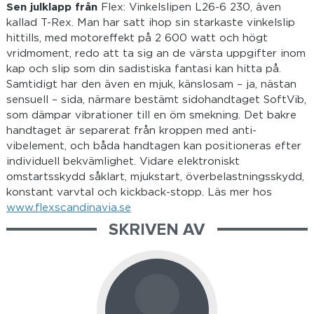
Sen julklapp från
Flex: Vinkelslipen L26-6 230, även
kallad T-Rex. Man har satt ihop sin starkaste vinkelslip
hittills, med motoreffekt på 2 600 watt och högt
vridmoment, redo att ta sig an de värsta uppgifter inom
kap och slip som din sadistiska fantasi kan hitta på.
Samtidigt har den även en mjuk, känslosam – ja, nästan
sensuell – sida, närmare bestämt sidohandtaget SoftVib,
som dämpar vibrationer till en öm smekning. Det bakre
handtaget är separerat från kroppen med anti-
vibelement, och båda handtagen kan positioneras efter
individuell bekvämlighet. Vidare elektroniskt
omstartsskydd såklart, mjukstart, överbelastningsskydd,
konstant varvtal och kickback-stopp. Läs mer hos
www.flexscandinavia.se
SKRIVEN AV