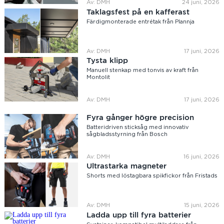
Av: DMH
24 juni, 2026
Taklagsfest på en kafferast
Färdigmonterade entrétak från Plannja
Av: DMH
17 juni, 2026
Tysta klipp
Manuell stenkap med tonvis av kraft från
Montolit
Av: DMH
17 juni, 2026
Fyra gånger högre precision
Batteridriven sticksåg med innovativ
sågbladsstyrning från Bosch
Av: DMH
16 juni, 2026
Ultrastarka magneter
Shorts med löstagbara spikfickor från Fristads
Av: DMH
15 juni, 2026
Ladda upp till fyra batterier