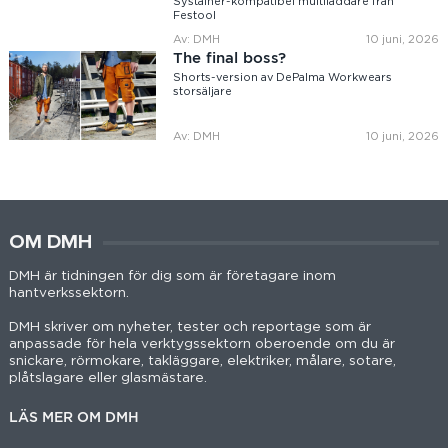
Systainer-kompatibel multiladdare från
Festool
Av: DMH
10 juni, 2026
The final boss?
Shorts-version av DePalma Workwears
storsäljare
Av: DMH
10 juni, 2026
OM DMH
DMH är tidningen för dig som är företagare inom
hantverkssektorn.
DMH skriver om nyheter, tester och reportage som är
anpassade för hela verktygssektorn oberoende om du är
snickare, rörmokare, takläggare, elektriker, målare, sotare,
plåtslagare eller glasmästare.
LÄS MER OM DMH