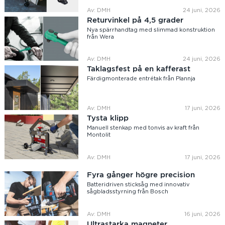
Av: DMH
24 juni, 2026
Returvinkel på 4,5 grader
Nya spärrhandtag med slimmad konstruktion
från Wera
Av: DMH
24 juni, 2026
Taklagsfest på en kafferast
Färdigmonterade entrétak från Plannja
Av: DMH
17 juni, 2026
Tysta klipp
Manuell stenkap med tonvis av kraft från
Montolit
Av: DMH
17 juni, 2026
Fyra gånger högre precision
Batteridriven sticksåg med innovativ
sågbladsstyrning från Bosch
Av: DMH
16 juni, 2026
Ultrastarka magneter