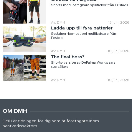
Shorts med löstagbara spikfickor från Fristads
Av: DMH
15 juni, 2026
Ladda upp till fyra batterier
Systainer-kompatibel multiladdare från
Festool
Av: DMH
10 juni, 2026
The final boss?
Shorts-version av DePalma Workwears
storsäljare
Av: DMH
10 juni, 2026
OM DMH
DMH är tidningen för dig som är företagare inom
hantverkssektorn.