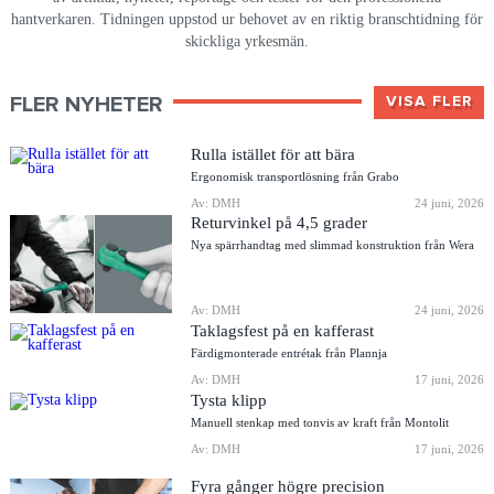
hantverkaren. Tidningen uppstod ur behovet av en riktig branschtidning för
skickliga yrkesmän.
FLER NYHETER
VISA FLER
Rulla istället för att bära
Ergonomisk transportlösning från Grabo
Av: DMH
24 juni, 2026
Returvinkel på 4,5 grader
Nya spärrhandtag med slimmad konstruktion från Wera
Av: DMH
24 juni, 2026
Taklagsfest på en kafferast
Färdigmonterade entrétak från Plannja
Av: DMH
17 juni, 2026
Tysta klipp
Manuell stenkap med tonvis av kraft från Montolit
Av: DMH
17 juni, 2026
Fyra gånger högre precision