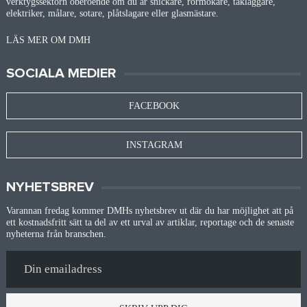
verktygssektorn oberoende om du är snickare, rörmokare, takläggare,
elektriker, målare, sotare, plåtslagare eller glasmästare.
LÄS MER OM DMH
SOCIALA MEDIER
FACEBOOK
INSTAGRAM
NYHETSBREV
Varannan fredag kommer DMHs nyhetsbrev ut där du har möjlighet att på
ett kostnadsfritt sätt ta del av ett urval av artiklar, reportage och de senaste
nyheterna från branschen.