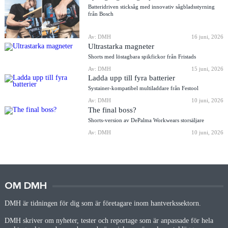
Batteridriven sticksåg med innovativ sågbladsstyrning
från Bosch
Av: DMH
16 juni, 2026
Ultrastarka magneter
Shorts med löstagbara spikfickor från Fristads
Av: DMH
15 juni, 2026
Ladda upp till fyra batterier
Systainer-kompatibel multiladdare från Festool
Av: DMH
10 juni, 2026
The final boss?
Shorts-version av DePalma Workwears storsäljare
Av: DMH
10 juni, 2026
OM DMH
DMH är tidningen för dig som är företagare inom hantverkssektorn.
DMH skriver om nyheter, tester och reportage som är anpassade för hela