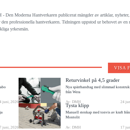
 - Den Moderna Hantverkaren publicerat mängder av artiklar, nyheter,
ör den professionella hantverkaren. Tidningen uppstod ur behovet av en r
ckliga yrkesmän.
VISA 
Returvinkel på 4,5 grader
rabo
Nya spärrhandtag med slimmad konstruk
från Wera
4 juni, 2026
Av: DMH
24 ju
Tysta klipp
ja
Manuell stenkap med tonvis av kraft frå
Montolit
7 juni, 2026
Av: DMH
17 ju