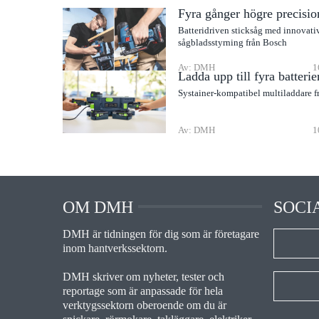
Fyra gånger högre precisio
Batteridriven sticksåg med innovati
sågbladsstyrning från Bosch
Av: DMH
1
Ladda upp till fyra batterie
Systainer-kompatibel multiladdare f
Av: DMH
1
OM DMH
SOCI
DMH är tidningen för dig som är företagare
inom hantverkssektorn.
DMH skriver om nyheter, tester och
reportage som är anpassade för hela
verktygssektorn oberoende om du är