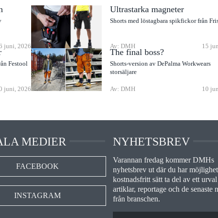
n
Ultrastarka magneter
v
Shorts med löstagbara spikfickor från Fri
6 juni, 2026
Av: DMH
15 ju
r
The final boss?
rån Festool
Shorts-version av DePalma Workwears
storsäljare
0 juni, 2026
Av: DMH
10 ju
ALA MEDIER
NYHETSBREV
Varannan fredag kommer DMHs
FACEBOOK
nyhetsbrev ut där du har möjlighet 
kostnadsfritt sätt ta del av ett urval
artiklar, reportage och de senaste 
INSTAGRAM
från branschen.