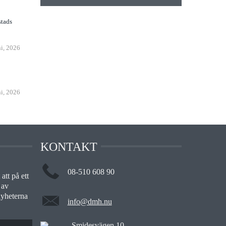
stads
ni, 2026
ni, 2026
KONTAKT
08-510 608 90
att på ett
 av
nyheterna
info@dmh.nu
Smidesvägen 10