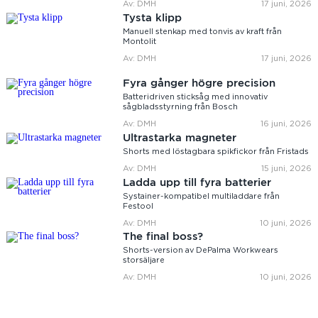
Av: DMH
17 juni, 2026
Tysta klipp
Manuell stenkap med tonvis av kraft från
Montolit
Av: DMH
17 juni, 2026
Fyra gånger högre precision
Batteridriven sticksåg med innovativ
sågbladsstyrning från Bosch
Av: DMH
16 juni, 2026
Ultrastarka magneter
Shorts med löstagbara spikfickor från Fristads
Av: DMH
15 juni, 2026
Ladda upp till fyra batterier
Systainer-kompatibel multiladdare från
Festool
Av: DMH
10 juni, 2026
The final boss?
Shorts-version av DePalma Workwears
storsäljare
Av: DMH
10 juni, 2026