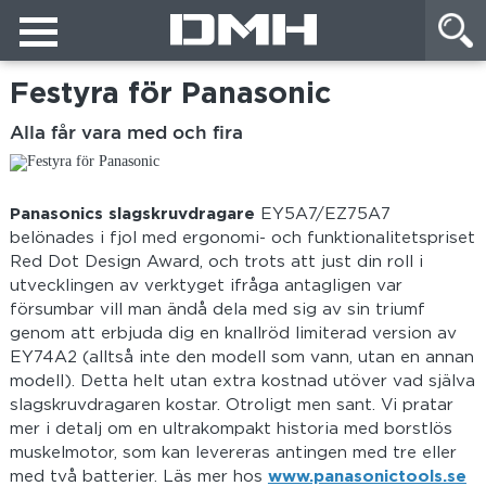
Festyra för Panasonic
Alla får vara med och fira
Panasonics slagskruvdragare
EY5A7/EZ75A7
belönades i fjol med ergonomi- och funktionalitetspriset
Red Dot Design Award, och trots att just din roll i
utvecklingen av verktyget ifråga antagligen var
försumbar vill man ändå dela med sig av sin triumf
genom att erbjuda dig en knallröd limiterad version av
EY74A2 (alltså inte den modell som vann, utan en annan
modell). Detta helt utan extra kostnad utöver vad själva
slagskruvdragaren kostar. Otroligt men sant. Vi pratar
mer i detalj om en ultrakompakt historia med borstlös
muskelmotor, som kan levereras antingen med tre eller
med två batterier. Läs mer hos
www.panasonictools.se