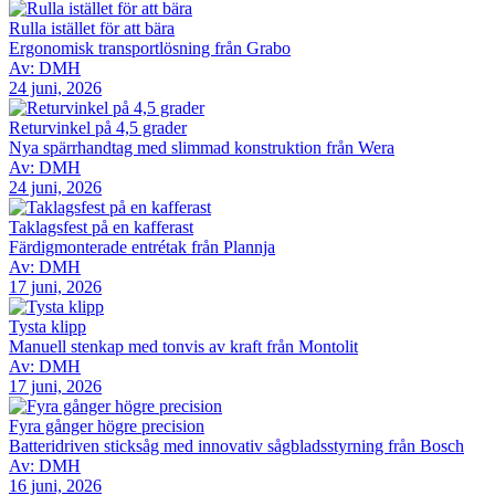
Rulla istället för att bära
Ergonomisk transportlösning från Grabo
Av: DMH
24 juni, 2026
Returvinkel på 4,5 grader
Nya spärrhandtag med slimmad konstruktion från Wera
Av: DMH
24 juni, 2026
Taklagsfest på en kafferast
Färdigmonterade entrétak från Plannja
Av: DMH
17 juni, 2026
Tysta klipp
Manuell stenkap med tonvis av kraft från Montolit
Av: DMH
17 juni, 2026
Fyra gånger högre precision
Batteridriven sticksåg med innovativ sågbladsstyrning från Bosch
Av: DMH
16 juni, 2026