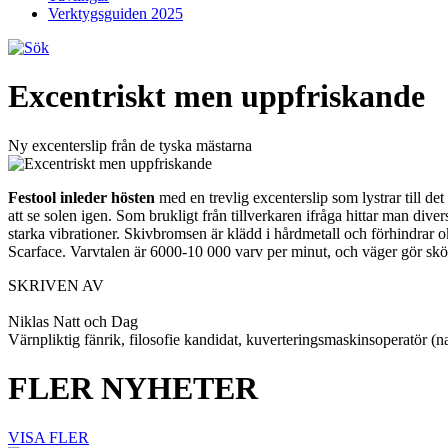
Verktygsguiden 2025
Excentriskt men uppfriskande
Ny excenterslip från de tyska mästarna
Festool inleder hösten
med en trevlig excenterslip som lystrar till de
att se solen igen. Som brukligt från tillverkaren ifråga hittar man div
starka vibrationer. Skivbromsen är klädd i hårdmetall och förhindrar 
Scarface. Varvtalen är 6000-10 000 varv per minut, och väger gör skö
SKRIVEN AV
Niklas Natt och Dag
Värnpliktig fänrik, filosofie kandidat, kuverteringsmaskinsoperatör (natt
FLER NYHETER
VISA FLER