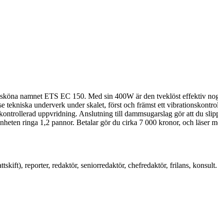
t sköna namnet ETS EC 150. Med sin 400W är den tveklöst effektiv nog att
erse tekniska underverk under skalet, först och främst ett vibrationskontr
okontrollerad uppvridning. Anslutning till dammsugarslag gör att du sli
nheten ringa 1,2 pannor. Betalar gör du cirka 7 000 kronor, och läser 
skift), reporter, redaktör, seniorredaktör, chefredaktör, frilans, konsult.