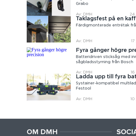
Grabo
Av: DMH
24 
Taklagsfest på en kaff
Färdigmonterade entrétak frå
Av: DMH
17
Fyra gånger högre pr
Batteridriven sticksåg med in
sågbladsstyrning från Bosch
Av: DMH
16
Ladda upp till fyra bat
Systainer-kompatibel multilad
Festool
Av: DMH
10
OM DMH
SOCI