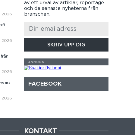
av ett urval av artiklar, reportage
och de senaste nyheterna från
branschen.
i, 2026
aft
i, 2026
SKRIV UPP DIG
 från
i, 2026
FACEBOOK
wears
i, 2026
KONTAKT