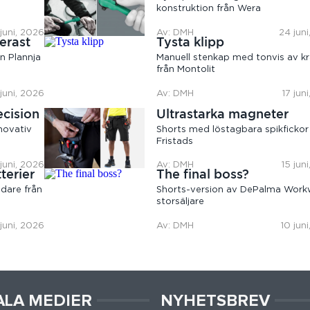
konstruktion från Wera
juni, 2026
Av: DMH
24 jun
erast
Tysta klipp
n Plannja
Manuell stenkap med tonvis av kr
från Montolit
 juni, 2026
Av: DMH
17 jun
ecision
Ultrastarka magneter
novativ
Shorts med löstagbara spikfickor
Fristads
 juni, 2026
Av: DMH
15 jun
terier
The final boss?
dare från
Shorts-version av DePalma Work
storsäljare
 juni, 2026
Av: DMH
10 jun
ALA MEDIER
NYHETSBREV