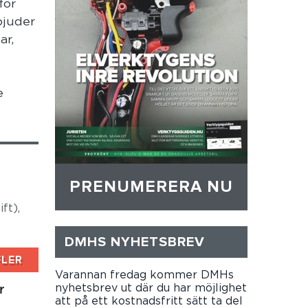
för
bjuder
ar,
e
PRENUMERERA NU
ft),
DMHS NYHETSBREV
FLER
Varannan fredag kommer DMHs
r
nyhetsbrev ut där du har möjlighet
att på ett kostnadsfritt sätt ta del