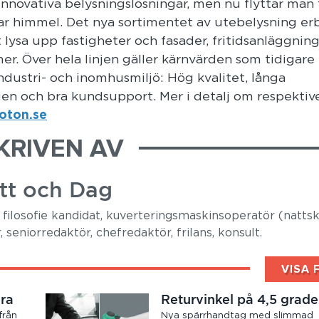
innovativa belysningslösningar, men nu flyttar man 
ar himmel. Det nya sortimentet av utebelysning er
 lysa upp fastigheter och fasader, fritidsanläggning
er. Över hela linjen gäller kärnvärden som tidigare
ndustri- och inomhusmiljö: Hög kvalitet, långa
ngen och bra kundsupport. Mer i detalj om respektiv
oton.se
KRIVEN AV
tt och Dag
, filosofie kandidat, kuverteringsmaskinsoperatör (nattski
, seniorredaktör, chefredaktör, frilans, konsult.
VISA 
ära
Returvinkel på 4,5 grade
från
Nya spärrhandtag med slimmad