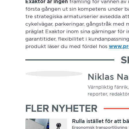
Exaktor är ingen
främling för vännen av 
första gången ut sin kompetens under b
tre strategiska armaturserier avsedda att
cykelvägar, parkeringar, gångstråk med m
präglat Exaktor inom sina gärningar för i
garantitider, flexibilitet i kundanpassni
produkt läser du med fördel hos
www.pr
S
Niklas Na
Värnpliktig fänrik
reporter, redaktör
FLER NYHETER
Rulla istället för att b
Ergonomisk transportlösning 