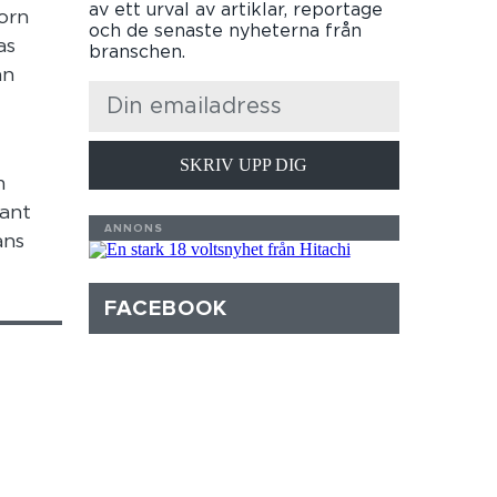
av ett urval av artiklar, reportage
orn
och de senaste nyheterna från
as
branschen.
an
SKRIV UPP DIG
m
tant
ans
FACEBOOK