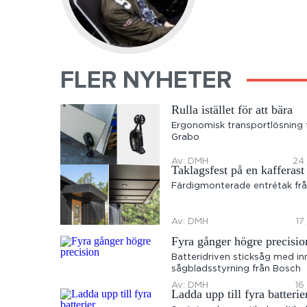
FLER NYHETER
Rulla istället för att bära
Ergonomisk transportlösning 
Grabo
Av: DMH
24 
Taklagsfest på en kafferast
Färdigmonterade entrétak frå
Av: DMH
17
Fyra gånger högre precisio
Batteridriven sticksåg med in
sågbladsstyrning från Bosch
Av: DMH
16
Ladda upp till fyra batterie