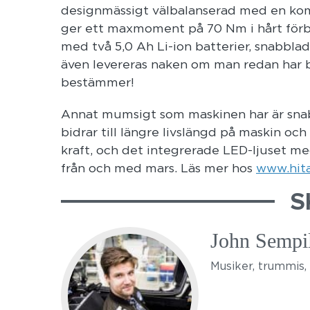
designmässigt välbalanserad med en kom
ger ett maxmoment på 70 Nm i hårt förb
med två 5,0 Ah Li-ion batterier, snabbla
även levereras naken om man redan har b
bestämmer!
Annat mumsigt som maskinen har är snab
bidrar till längre livslängd på maskin o
kraft, och det integrerade LED-ljuset med
från och med mars. Läs mer hos
www.hita
S
John Sempil
Musiker, trummis, 