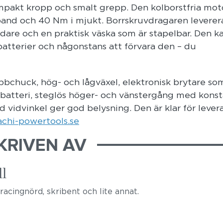
pakt kropp och smalt grepp. Den kolborstfria mot
and och 40 Nm i mjukt. Borrskruvdragaren leverer
ddare och en praktisk väska som är stapelbar. Den k
atterier och någonstans att förvara den – du
bchuck, hög- och lågväxel, elektronisk brytare so
ch batteri, steglös höger- och vänstergång med kons
 vidvinkel ger god belysning. Den är klar för lever
chi-powertools.se
KRIVEN AV
l
racingnörd, skribent och lite annat.