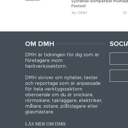
Systainer-kompatibel multilad
Festool
Av: DMH
10
OM DMH
SOCI
DMH är tidningen för dig som är
företagare inom
hantverkssektorn.
DMH skriver om nyheter, tester
och reportage som är anpassade
för hela verktygssektorn
oberoende om du är snickare,
rörmokare, takläggare, elektriker,
målare, sotare, plåtslagare eller
glasmästare.
LÄS MER OM DMH