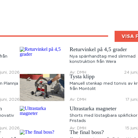
VISA 
Returvinkel på 4,5 grader
från
Nya spärrhandtag med slimmad
konstruktion från Wera
juni, 2026
Av: DMH
24 jun
Tysta klipp
n Plannja
Manuell stenkap med tonvis av kr
från Montolit
 juni, 2026
Av: DMH
17 jun
n
Ultrastarka magneter
novativ
Shorts med löstagbara spikfickor
Fristads
 juni, 2026
Av: DMH
15 jun
r
The final boss?