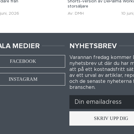
dare från
Shorts-version av DePalma Work
storsäljare
 juni, 2026
Av: DMH
10 jun
ALA MEDIER
NYHETSBREV
Varannan fredag kommer
FACEBOOK
nyhetsbrev ut där du har m
att på ett kostnadsfritt sät
av ett urval av artiklar, re
INSTAGRAM
och de senaste nyheterna 
branschen.
SKRIV UPP DIG