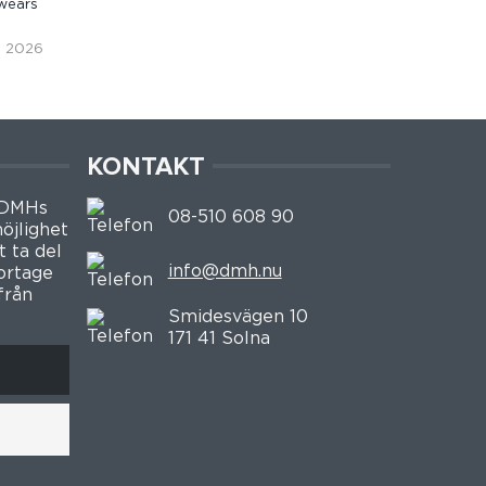
wears
i, 2026
KONTAKT
 DMHs
08-510 608 90
öjlighet
t ta del
info@dmh.nu
portage
från
Smidesvägen 10
171 41 Solna