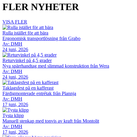
FLER NYHETER
VISA FLER
Rulla istället för att bära
Ergonomisk transportlösning från Grabo
Av: DMH
24 juni, 2026
Returvinkel på 4,5 grader
Nya spärrhandtag med slimmad konstruktion från Wera
Av: DMH
24 juni, 2026
Taklagsfest på en kafferast
Färdigmonterade entrétak från Plannja
Av: DMH
17 juni, 2026
Tysta klipp
Manuell stenkap med tonvis av kraft från Montolit
Av: DMH
17 juni, 2026