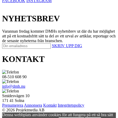
FACEBOOK
INSTAGRAM
NYHETSBREV
Varannan fredag kommer DMHs nyhetsbrev ut där du har möjlighet
att på ett kostnadsfritt sätt ta del av ett urval av artiklar, reportage och
de senaste nyheterna från branschen.
SKRIV UPP DIG
KONTAKT
08-510 608 90
info@dmh.nu
Smidesvägen 10
171 41 Solna
Prenumerera
Annonsera
Kontakt
Integritetspolicy
© 2026 Projektmedia AB
Denna webbplats använder cookies för att fungera på ett så bra sätt