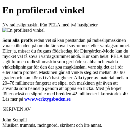
En profilerad vinkel
Ny radieslipmaskin från PELA med två hastigheter
Som alla proffs
redan vet så kan prestandan på radieslipmaskinen
vara skillnaden på om du får sova i sovrummet eller vardagsrummet.
Eller ja, missar du frugans födelsedag för Djurgården-Modo kan du
mycket väl få sova i vardagsrummet ändå. Hur som helst. PELA har
tagit fram en radieslipmaskin som ger både snabba och exakta
vinkelslipningar för den där goa magkänslan, vare sig det är i rör
eller andra profiler. Maskinen går att vinkla steglöst mellan 30–90
grader och kan köras i två hastigheter. Alla typer av material mellan
20–76 millimeter fungerar att slipa, och maskinen går även att
använda som bandslip genom att öppna en lucka. Med på köpet
följer också en sliprulle med bredden 42 millimeter i kornstorlek 40.
Läs mer på
www.verktygsboden.se
SKRIVEN AV
John Sempill
Musiker, trummis, racingnörd, skribent och lite annat.