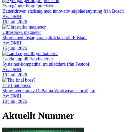
Fyra gånger högre precision
Batteridriven sticksåg med innovativ sågbladsstyrning från Bosch
Av: DMH
16 juni, 2026
Ultrastarka magneter
Shorts med löstagbara spikfickor från Fristads
Av: DMH
15 juni, 2026
Ladda upp till fyra batterier
Systainer-kompatibel multiladdare från Festool
Av: DMH
10 juni, 2026
The final boss?
Shorts-version av DePalma Workwears storsäljare
Av: DMH
10 juni, 2026
Aktuellt Nummer