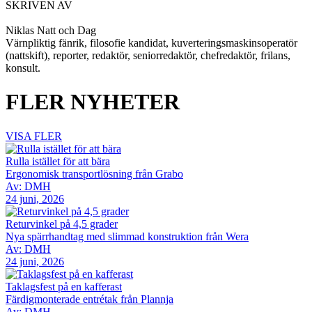
SKRIVEN AV
Niklas Natt och Dag
Värnpliktig fänrik, filosofie kandidat, kuverteringsmaskinsoperatör
(nattskift), reporter, redaktör, seniorredaktör, chefredaktör, frilans,
konsult.
FLER NYHETER
VISA FLER
Rulla istället för att bära
Ergonomisk transportlösning från Grabo
Av: DMH
24 juni, 2026
Returvinkel på 4,5 grader
Nya spärrhandtag med slimmad konstruktion från Wera
Av: DMH
24 juni, 2026
Taklagsfest på en kafferast
Färdigmonterade entrétak från Plannja
Av: DMH