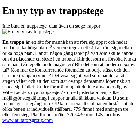
En ny typ av trappstege
Inte bara en trappstege, utan även en stege trappor
En trappa är
ett sätt för människan att röra sig uppåt och nedåt
mellan olika höga plan. Även en stege är ett sätt att röra sig mellan
olika höga plan. Har du någon gång tänkt på vad som skulle hände
om du placerade en stege i en trappa? Blir det som att försöka tvinga
samman två repellerande magneter? Blir det som att addera negativa
tal? Kommer de konkurrerande föremålen att börja slåss, och den
starkare (trappan) vinna? Det visar sig att vad som händer är att
stegen välter och att den som står ovanpå densamma löper risk att
skada sig i fallet. Under förutsättning att du inte använder dig av
Wibe Ladders nya trappstege 77S med justerbara ben, vilket
möjliggör stegklättring i trappor ur alla tänkbara vinklar. Du som
redan äger föregångaren 77P kan notera att skillnaden består i att de
olika benen är individuellt ställbara. 77S finns i med antingen tre
eller fem steg. Plattformen mäter 320×430 mm. Läs mer hos
www.hultaforsgroup.com