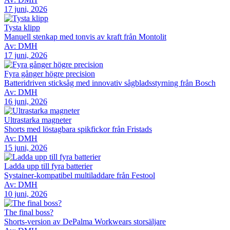
17 juni, 2026
Tysta klipp
Manuell stenkap med tonvis av kraft från Montolit
Av: DMH
17 juni, 2026
Fyra gånger högre precision
Batteridriven sticksåg med innovativ sågbladsstyrning från Bosch
Av: DMH
16 juni, 2026
Ultrastarka magneter
Shorts med löstagbara spikfickor från Fristads
Av: DMH
15 juni, 2026
Ladda upp till fyra batterier
Systainer-kompatibel multiladdare från Festool
Av: DMH
10 juni, 2026
The final boss?
Shorts-version av DePalma Workwears storsäljare