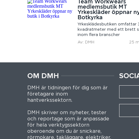
Team Workwears
medlemsbutik MT
Yrkeskläder öppnar ny
Botkyrka
Yrkesklädesbutiken omfattar
kvadratmeter med ett brett 
inom flera branscher
Av: DMH
25 m
OM DMH
SOCI
DMH är tidningen för dig som är
företagare inom
hantverkssektorn.
DMH skriver om nyheter, tester
och reportage som är anpassade
för hela verktygssektorn
oberoende om du är snickare,
rörmokare, takläggare, elektriker,