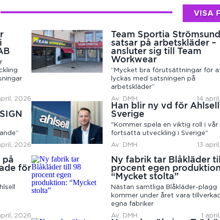
VISA 
r
Team Sportia Strömsun
i
satsar på arbetskläder –
 AB
ansluter sig till Team
Workwear
r
ckling
”Mycket bra förutsättningar för a
sningar
lyckas med satsningen på
arbetskläder”
pril, 2026
Av: DMH
14 apri
Han blir ny vd för Ahlsell
ESIGN
Sverige
"Kommer spela en viktig roll i vår
nande”
fortsatta utveckling i Sverige"
april, 2026
Av: DMH
13 apri
g på
Ny fabrik tar Blåkläder ti
ade för
procent egen produktion
“Mycket stolta”
lsell
Nästan samtliga Blåkläder-plagg
kommer under året vara tillverkad
egna fabriker
april, 2026
Av: DMH
1 apri