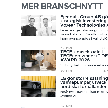
MER BRANSCHNYTT
Ejendals Group AB gö
strategisk investering 
Voxear Technologies
Investeringen skapar grund fö
samarbete och framtida utve
inom avancerade säkerhetslö
Av: DMH
22 a
TECE:s duschtoalett
TECEneo vinner iF D
AWARD 2026
”Ett mycket glädjande erkän
Av: DMH
14 
LG gör större satsnin
värmepumpar utveckl
nordiska förhållanden
Ingår nytt partnerskap med Ah
Sverige AB
Av: DMH
1 