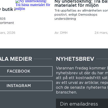
Ny undersökning: Trä bä
materialet för miljön
 butik i
Trä uppfattas av allmänheten s
positivt, enligt Demoskops
 305
undersökning
sortiment
ars, 2026
Av: DMH
24 mars
ALA MEDIER
NYHETSBREV
Varannan fredag kommer
FACEBOOK
nyhetsbrev ut där du har m
att på ett kostnadsfritt sät
av ett urval av artiklar, re
INSTAGRAM
och de senaste nyheterna 
branschen.