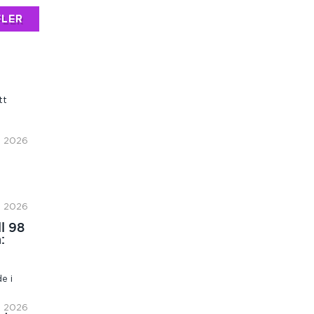
FLER
d
tt
l, 2026
l, 2026
ll 98
:
e i
l, 2026