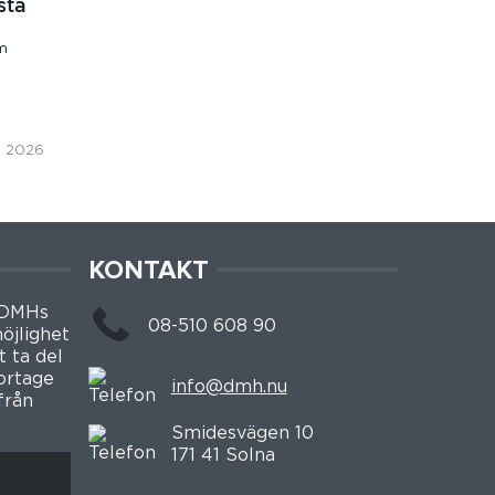
sta
om
, 2026
KONTAKT
 DMHs
08-510 608 90
öjlighet
t ta del
portage
info@dmh.nu
från
Smidesvägen 10
171 41 Solna