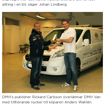
allting i en bil, säger Johan Lindberg.
DMH’s publisher Rickard Carlsson överlämnar DMH Van
med tillhörande nyckel till köparen Anders Wahlén.