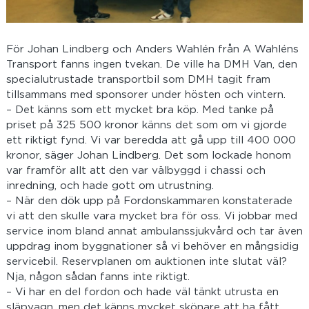
För Johan Lindberg och Anders Wahlén från A Wahléns
Transport fanns ingen tvekan. De ville ha DMH Van, den
specialutrustade transportbil som DMH tagit fram
tillsammans med sponsorer under hösten och vintern.
– Det känns som ett mycket bra köp. Med tanke på
priset på 325 500 kronor känns det som om vi gjorde
ett riktigt fynd. Vi var beredda att gå upp till 400 000
kronor, säger Johan Lindberg. Det som lockade honom
var framför allt att den var välbyggd i chassi och
inredning, och hade gott om utrustning.
– När den dök upp på Fordonskammaren konstaterade
vi att den skulle vara mycket bra för oss. Vi jobbar med
service inom bland annat ambulanssjukvård och tar även
uppdrag inom byggnationer så vi behöver en mångsidig
servicebil. Reservplanen om auktionen inte slutat väl?
Nja, någon sådan fanns inte riktigt.
– Vi har en del fordon och hade väl tänkt utrusta en
släpvagn, men det känns mycket skönare att ha fått