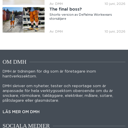
Av: DMH
10 juni, 2026
The final boss?
Shorts-version av DePalma Workwears
storsäljare
Av: DMH
10 juni, 2026
OM DMH
DMH är tidningen för dig som är företagare inom
hantverkssektorn.
DMH skriver om nyheter, tester och reportage som är
anpassade för hela verktygssektorn oberoende om du är
snickare, rörmokare, takläggare, elektriker, målare, sotare,
plåtslagare eller glasmästare.
LÄS MER OM DMH
SOCIALA MEDIER