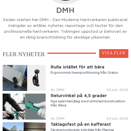
DMH
Sedan starten har DMH - Den Moderna Hantverkaren publicerat
mängder av artiklar, nyheter, reportage och tester för den
professionella hantverkaren. Tidningen uppstod ur behovet av
en riktig branschtidning för skickliga yrkesmän.
FLER NYHETER
VISA FLER
Rulla istället för att bära
Ergonomisk transportlösning från Grabo
Av: DMH
24 juni, 2026
Returvinkel på 4,5 grader
Nya spärrhandtag med slimmad konstruktion
från Wera
Av: DMH
24 juni, 2026
Taklagsfest på en kafferast
Färdigmonterade entrétak från Plannja