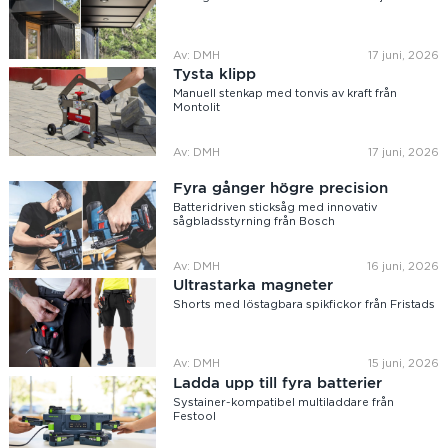
Av: DMH
17 juni, 2026
Tysta klipp
Manuell stenkap med tonvis av kraft från
Montolit
Av: DMH
17 juni, 2026
Fyra gånger högre precision
Batteridriven sticksåg med innovativ
sågbladsstyrning från Bosch
Av: DMH
16 juni, 2026
Ultrastarka magneter
Shorts med löstagbara spikfickor från Fristads
Av: DMH
15 juni, 2026
Ladda upp till fyra batterier
Systainer-kompatibel multiladdare från
Festool