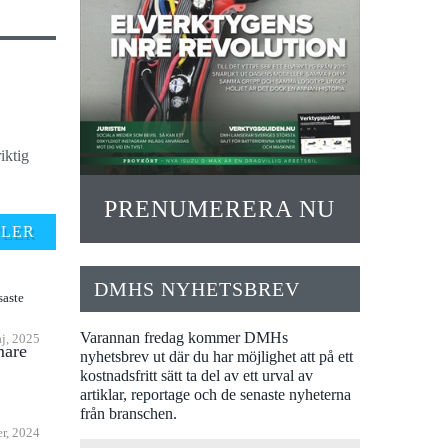
iktig
PRENUMERERA NU
FLER
DMHS NYHETSBREV
saste
Varannan fredag kommer DMHs
j, 2025
mare
nyhetsbrev ut där du har möjlighet att på ett
kostnadsfritt sätt ta del av ett urval av
artiklar, reportage och de senaste nyheterna
från branschen.
er, 2024