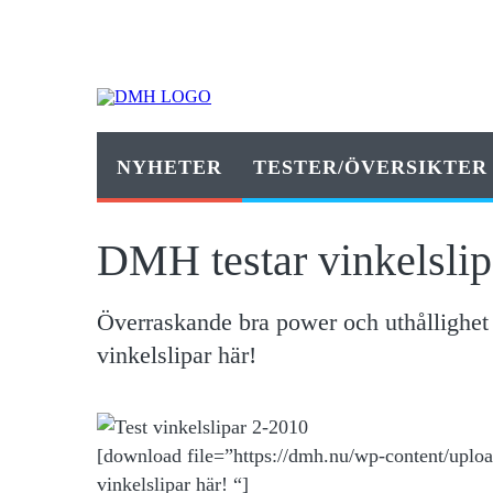
NYHETER
TESTER/ÖVERSIKTER
DMH testar vinkelslip
Överraskande bra power och uthållighet 
vinkelslipar här!
[download file=”https://dmh.nu/wp-content/uploa
vinkelslipar här! “]