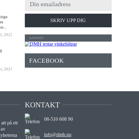
ktiga
SKRIV UPP DIG
ra
n...
il, 2022
ll
FACEBOOK
r, 2021
KONTAKT
08-510 608 90
att på ett
 av
info@dmh.nu
nyheterna