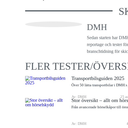
S
DMH
Sedan starten har DMH
reportage och tester f
branschtidning för ski
FLER TESTER/ÖVERS
Transportbilsguiden 2025
Över 50 lätta transportbilar i DMH:s
Av: DMH
25 a
Stor översikt – allt om hör
Från avancerade hörselkåpor till ör
Av: DMH