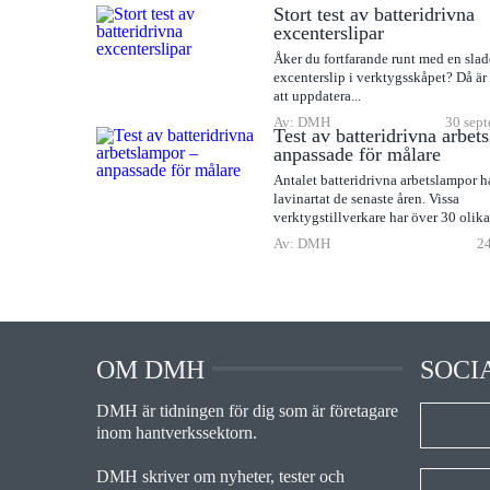
Stort test av batteridrivna
excenterslipar
Åker du fortfarande runt med en sla
excenterslip i verktygsskåpet? Då är
att uppdatera...
Av: DMH
30 sept
Test av batteridrivna arbet
anpassade för målare
Antalet batteridrivna arbetslampor h
lavinartat de senaste åren. Vissa
verktygstillverkare har över 30 olika
sitt...
Av: DMH
24
OM DMH
SOCI
DMH är tidningen för dig som är företagare
inom hantverkssektorn.
DMH skriver om nyheter, tester och