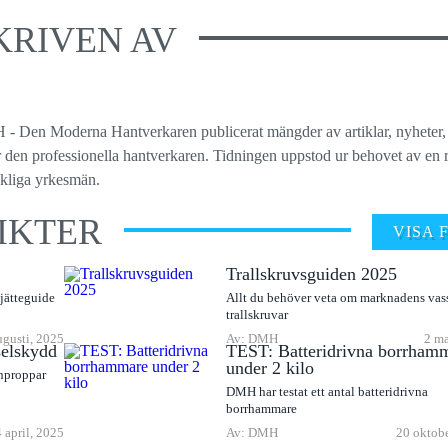
KRIVEN AV
 - Den Moderna Hantverkaren publicerat mängder av artiklar, nyheter,
ör den professionella hantverkaren. Tidningen uppstod ur behovet av en r
ckliga yrkesmän.
IKTER
VISA 
Trallskruvsguiden 2025
 jätteguide
Allt du behöver veta om marknadens vas
trallskruvar
ugusti, 2025
Av: DMH
2 ma
selskydd
TEST: Batteridrivna borrham
under 2 kilo
onproppar
DMH har testat ett antal batteridrivna
borrhammare
4 april, 2025
Av: DMH
20 oktob