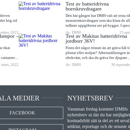
Test av batteridrivna
borrskruvdragare
ddriven
Den här gången har DMH valt att testa ri
 det hög tid
monsterskruvdragare som ska klara de all
tuffaste uppgifterna ute på bygget. I spece
ember, 2023
Av: DMH
25 apr
slampor –
Test av Makitas batteridrivna
jordborr 36V!
ar ökat
Finns det något tristare än att gräva hål ti
plintar eller stolpar? Arbetsställningen är
 varianter i
obekväm, och ska du gräva lite djupare...
 mars, 2022
Av: DMH
30 septembe
ALA MEDIER
NYHETSBREV
Varannan fredag kommer DMHs
FACEBOOK
nyhetsbrev ut där du har möjlighet 
kostnadsfritt sätt ta del av ett urval
artiklar, reportage och de senaste 