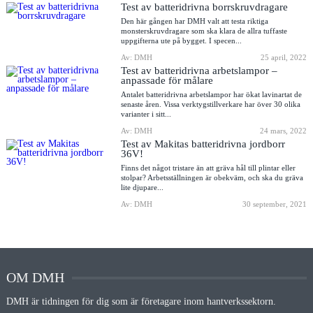
Test av batteridrivna borrskruvdragare
Den här gången har DMH valt att testa riktiga
monsterskruvdragare som ska klara de allra tuffaste
uppgifterna ute på bygget. I specen...
Av: DMH
25 april, 2022
Test av batteridrivna arbetslampor –
anpassade för målare
Antalet batteridrivna arbetslampor har ökat lavinartat de
senaste åren. Vissa verktygstillverkare har över 30 olika
varianter i sitt...
Av: DMH
24 mars, 2022
Test av Makitas batteridrivna jordborr
36V!
Finns det något tristare än att gräva hål till plintar eller
stolpar? Arbetsställningen är obekväm, och ska du gräva
lite djupare...
Av: DMH
30 september, 2021
OM DMH
DMH är tidningen för dig som är företagare inom hantverkssektorn.