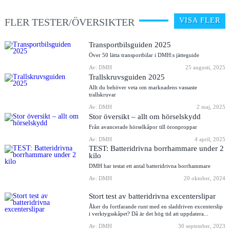
FLER TESTER/ÖVERSIKTER
VISA FLER
Transportbilsguiden 2025
Över 50 lätta transportbilar i DMH:s jätteguide
Av: DMH
25 augusti, 2025
Trallskruvsguiden 2025
Allt du behöver veta om marknadens vassaste
trallskruvar
Av: DMH
2 maj, 2025
Stor översikt – allt om hörselskydd
Från avancerade hörselkåpor till öronproppar
Av: DMH
4 april, 2025
TEST: Batteridrivna borrhammare under 2
kilo
DMH har testat ett antal batteridrivna borrhammare
Av: DMH
20 oktober, 2024
Stort test av batteridrivna excenterslipar
Åker du fortfarande runt med en sladdriven excenterslip
i verktygsskåpet? Då är det hög tid att uppdatera...
Av: DMH
30 september, 2023