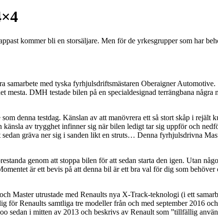
4×4
past kommer bli en storsäljare. Men för de yrkesgrupper som har behov 
ra samarbete med tyska fyrhjulsdriftsmästaren Oberaigner Automotive. Slu
 det mesta. DMH testade bilen på en specialdesignad terrängbana några 
 som denna testdag. Känslan av att manövrera ett så stort skåp i rejält 
 känsla av trygghet infinner sig när bilen ledigt tar sig uppför och nedfö
tt sedan gräva ner sig i sanden likt en struts… Denna fyrhjulsdrivna Ma
 prestanda genom att stoppa bilen för att sedan starta den igen. Utan någ
omentet är ett bevis på att denna bil är ett bra val för dig som behöver 
och Master utrustade med Renaults nya X-Track-teknologi (i ett samarbe
ig för Renaults samtliga tre modeller från och med september 2016 och ä
goo sedan i mitten av 2013 och beskrivs av Renault som ”tillfällig använ