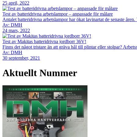
25 april, 2022
Test av batteridrivna arbetslampor – anpassade för målare
Antalet batteridrivna arbetslampor har ökat lavinartat de senaste åren. V
Av: DMH
24 mars, 2022
Test av Makitas batteridrivna jordborr 36V!
Finns det något tristare än att gräva hål till plintar eller stolpar? Arbe
Av: DMH
30 september, 2021
Aktuellt Nummer