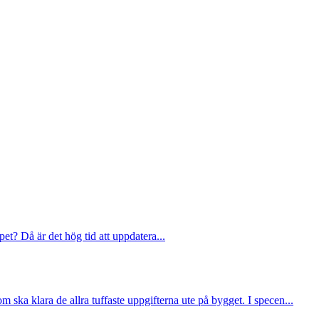
et? Då är det hög tid att uppdatera...
ska klara de allra tuffaste uppgifterna ute på bygget. I specen...