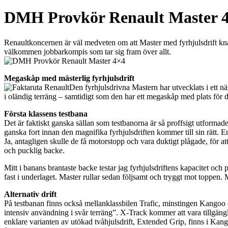
DMH Provkör Renault Master 
Renaultkoncernen är väl medveten om att Master med fyrhjulsdrift knap
välkommen jobbarkompis som tar sig fram över allt.
Megaskåp med mästerlig fyrhjulsdrift
Den fyrhjulsdrivna Mastern har utvecklats i ett nä
i oländig terräng – samtidigt som den har ett megaskåp med plats för
Första klassens testbana
Det är faktiskt ganska sällan som testbanorna är så proffsigt utformade
ganska fort innan den magnifika fyrhjulsdriften kommer till sin rätt. En
Ja, antagligen skulle de få motorstopp och vara duktigt plågade, för a
och pucklig backe.
Mitt i banans brantaste backe testar jag fyrhjulsdriftens kapacitet och
fast i underlaget. Master rullar sedan följsamt och tryggt mot toppen. M
Alternativ drift
På testbanan finns också mellanklassbilen Trafic, minstingen Kangoo 
intensiv användning i svår terräng”. X-Track kommer att vara tillgängl
enklare varianten av utökad tvåhjulsdrift, Extended Grip, finns i Kan