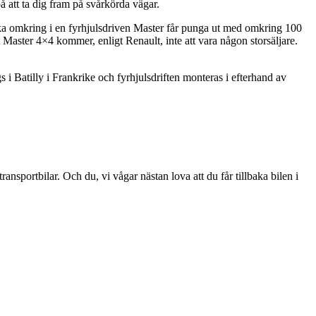
å att ta dig fram på svårkörda vägar.
 åka omkring i en fyrhjulsdriven Master får punga ut med omkring 100
Master 4×4 kommer, enligt Renault, inte att vara någon storsäljare.
 Batilly i Frankrike och fyrhjulsdriften monteras i efterhand av
ansportbilar. Och du, vi vågar nästan lova att du får tillbaka bilen i