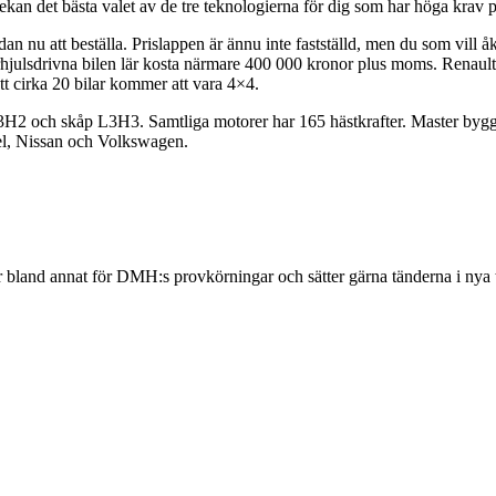
ekan det bästa valet av de tre teknologierna för dig som har höga krav p
dan nu att beställa. Prislappen är ännu inte fastställd, men du som vill
hjulsdrivna bilen lär kosta närmare 400 000 kronor plus moms. Renault 
tt cirka 20 bilar kommer att vara 4×4.
2 och skåp L3H3. Samtliga motorer har 165 hästkrafter. Master byggs i
el, Nissan och Volkswagen.
ar bland annat för DMH:s provkörningar och sätter gärna tänderna i nya tr