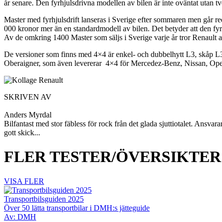
år senare. Den fyrhjulsdrivna modellen av bilen är inte oväntat utan tv
Master med fyrhjulsdrift lanseras i Sverige efter sommaren men går re
000 kronor mer än en standardmodell av bilen. Det betyder att den fyr
Av de omkring 1400 Master som säljs i Sverige varje år tror Renault a
De versioner som finns med 4×4 är enkel- och dubbelhytt L3, skåp L3H
Oberaigner, som även levererar 4×4 för Mercedez-Benz, Nissan, Op
SKRIVEN AV
Anders Myrdal
Bilfantast med stor fäbless för rock från det glada sjuttiotalet. Ansvar
gott skick...
FLER TESTER/ÖVERSIKTER
VISA FLER
Transportbilsguiden 2025
Över 50 lätta transportbilar i DMH:s jätteguide
Av: DMH