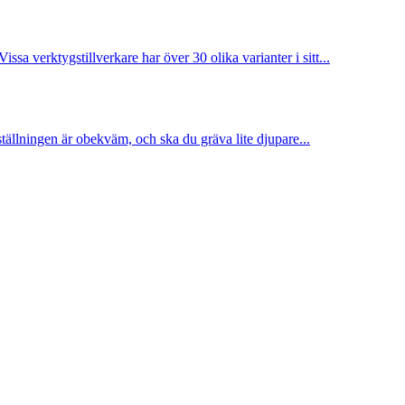
issa verktygstillverkare har över 30 olika varianter i sitt...
tsställningen är obekväm, och ska du gräva lite djupare...