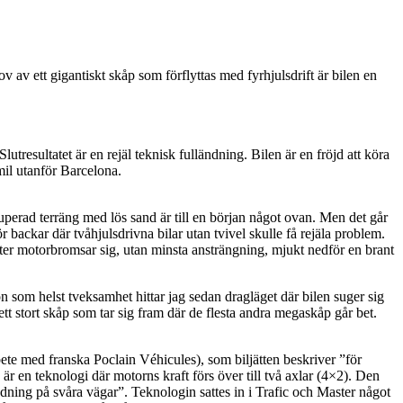
av ett gigantiskt skåp som förflyttas med fyrhjulsdrift är bilen en
tresultatet är en rejäl teknisk fulländning. Bilen är en fröjd att köra
mil utanför Barcelona.
kuperad terräng med lös sand är till en början något ovan. Men det går
r backar där tvåhjulsdrivna bilar utan tvivel skulle få rejäla problem.
ster motorbromsar sig, utan minsta ansträngning, mjukt nedför en brant
on som helst tveksamhet hittar jag sedan dragläget där bilen suger sig
ett stort skåp som tar sig fram där de flesta andra megaskåp går bet.
te med franska Poclain Véhicules), som biljätten beskriver ”för
r en teknologi där motorns kraft förs över till två axlar (4×2). Den
dning på svåra vägar”. Teknologin sattes in i Trafic och Master något