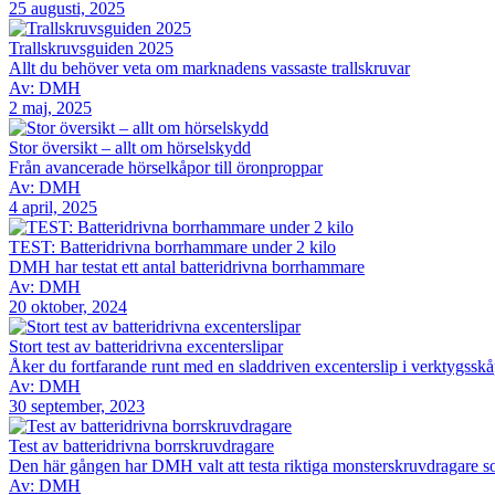
25 augusti, 2025
Trallskruvsguiden 2025
Allt du behöver veta om marknadens vassaste trallskruvar
Av: DMH
2 maj, 2025
Stor översikt – allt om hörselskydd
Från avancerade hörselkåpor till öronproppar
Av: DMH
4 april, 2025
TEST: Batteridrivna borrhammare under 2 kilo
DMH har testat ett antal batteridrivna borrhammare
Av: DMH
20 oktober, 2024
Stort test av batteridrivna excenterslipar
Åker du fortfarande runt med en sladdriven excenterslip i verktygsskåp
Av: DMH
30 september, 2023
Test av batteridrivna borrskruvdragare
Den här gången har DMH valt att testa riktiga monsterskruvdragare som 
Av: DMH