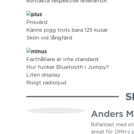
kontakta respektive leverantör.
Prisvärd
Känns pigg trots bara 125 kusar
Skön vid långfärd
Farthållare är inte standard
Hur funkar Bluetooth i Jumpy?
Liten display
Risigt radioljud
S
Anders M
Bilfantast med sto
annat för DMH:s p