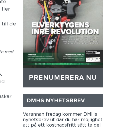
nte
fler
till de
oth med
,
PRENUMERERA NU
ed
askar
DMHS NYHETSBREV
Varannan fredag kommer DMHs
nyhetsbrev ut där du har möjlighet
att på ett kostnadsfritt sätt ta del