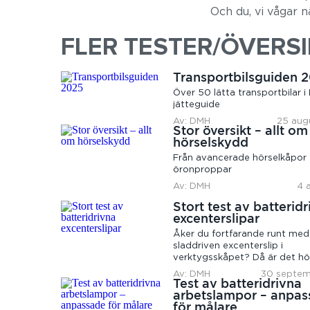
Och du, vi vågar nä
FLER TESTER/ÖVERS
Transportbilsguiden 
Över 50 lätta transportbilar i
jätteguide
Av: DMH
25 aug
Stor översikt – allt om
hörselskydd
Från avancerade hörselkåpor t
öronproppar
Av: DMH
4 
Stort test av batterid
excenterslipar
Åker du fortfarande runt med
sladdriven excenterslip i
verktygsskåpet? Då är det hö
uppdatera...
Av: DMH
30 septem
Test av batteridrivna
arbetslampor – anpa
för målare