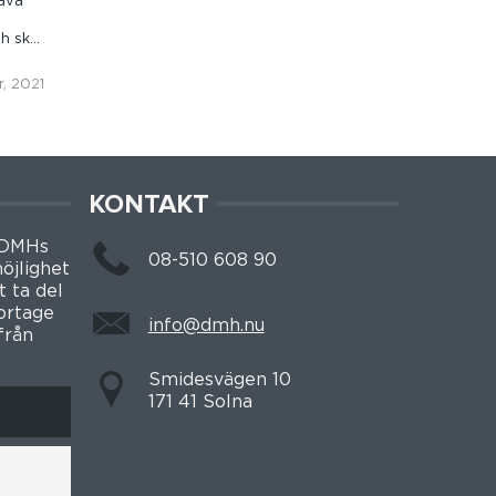
räva
ch ska
, 2021
KONTAKT
 DMHs
08-510 608 90
öjlighet
t ta del
portage
info@dmh.nu
från
Smidesvägen 10
171 41 Solna