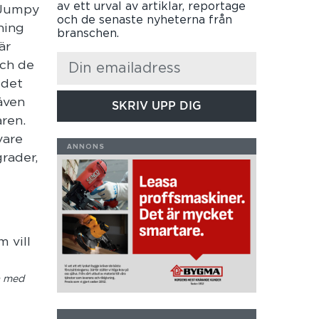
av ett urval av artiklar, reportage
t Jumpy
och de senaste nyheterna från
ning
branschen.
är
och de
 det
även
SKRIV UPP DIG
aren.
vare
rader,
ta med