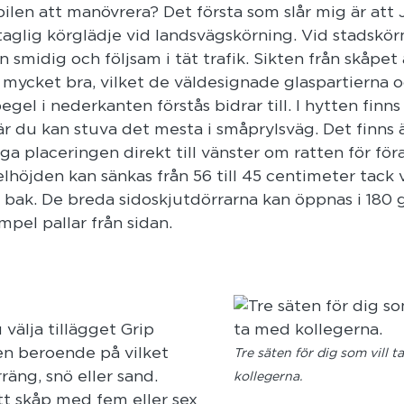
bilen att manövrera? Det första som slår mig är at
taglig körglädje vid landsvägskörning. Vid stadskör
n smidig och följsam i tät trafik. Sikten från skåpet 
mycket bra, vilket de väldesignade glaspartierna 
el i nederkanten förstås bidrar till. I hytten finns
r du kan stuva det mesta i småprylsväg. Det finns 
iga placeringen direkt till vänster om ratten för för
kelhöjden kan sänkas från 56 till 45 centimeter tack 
bak. De breda sidoskjutdörrarna kan öppnas i 180 g
mpel pallar från sidan.
 välja tillägget Grip
ägen beroende på vilket
Tre säten för dig som vill 
rräng, snö eller sand.
kollegerna.
tt skåp med fem eller sex