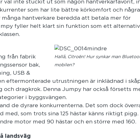
 väl inte stuckit ut som någon hantverkarfavorit, i
kurrenter som har lite bättre körkomfort och några 
r många hantverkare beredda att betala mer för
y fyller helt klart sin funktion som ett alternativ 
klassen.
ng från fabrik
Hallå, Citroën! Hur synkar man Blueto
ingssensor bak,
mobilen?
ming, USB &
Den eftermonterade utrustningen är inklädnad i skåp
g och dragkrok. Denna Jumpy har också försetts m
ategorier i byggsvängen.
bland de dyrare konkurrenterna. Det som dock överr
d med, som trots sina 125 hästar känns riktigt pigg.
ndre motor med 90 hästar och en större med 160.
på landsväg