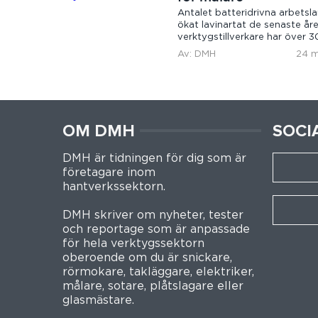
Antalet batteridrivna arbetsl
ökat lavinartat de senaste åre
verktygstillverkare har över 3
varianter i sitt...
Av: DMH
24 m
OM DMH
SOCI
DMH är tidningen för dig som är
företagare inom
hantverkssektorn.
DMH skriver om nyheter, tester
och reportage som är anpassade
för hela verktygssektorn
oberoende om du är snickare,
rörmokare, takläggare, elektriker,
målare, sotare, plåtslagare eller
glasmästare.