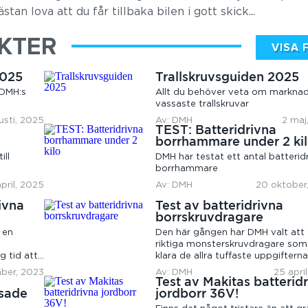
stan lova att du får tillbaka bilen i gott skick...
IKTER
VISA 
2025
Trallskruvsguiden 2025
 DMH:s
Allt du behöver veta om markna
vassaste trallskruvar
usti, 2025
Av: DMH
2 maj
TEST: Batteridrivna
borrhammare under 2 ki
ill
DMH har testat ett antal batterid
borrhammare
april, 2025
Av: DMH
20 oktober
rivna
Test av batteridrivna
borrskruvdragare
 en
Den här gången har DMH valt att 
riktiga monsterskruvdragare som
g tid att
klara de allra tuffaste uppgiftern
på bygget. I specen...
ber, 2023
Av: DMH
25 apri
Test av Makitas batterid
ssade
jordborr 36V!