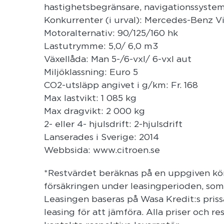
hastighetsbegränsare, navigationssystem
Konkurrenter (i urval): Mercedes-Benz Vi
Motoralternativ: 90/125/160 hk
Lastutrymme: 5,0/ 6,0 m3
Växellåda: Man 5-/6-vxl/ 6-vxl aut
Miljöklassning: Euro 5
CO2-utsläpp angivet i g/km: Fr. 168
Max lastvikt: 1 085 kg
Max dragvikt: 2 000 kg
2- eller 4- hjulsdrift: 2-hjulsdrift
Lanserades i Sverige: 2014
Webbsida: www.citroen.se
*Restvärdet beräknas på en uppgiven körs
försäkringen under leasingperioden, som 
Leasingen baseras på Wasa Kredit:s priss
leasing för att jämföra. Alla priser och r