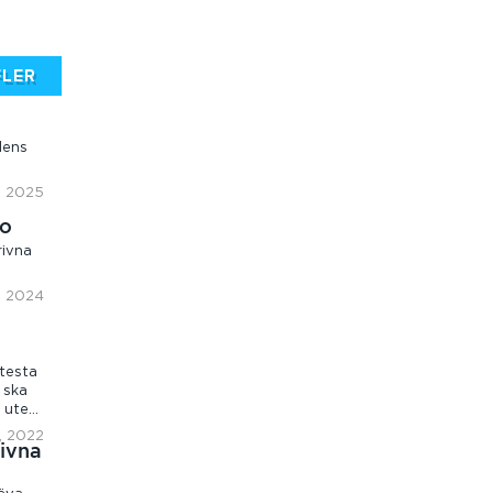
FLER
dens
, 2025
lo
rivna
, 2024
testa
 ska
a ute
l, 2022
rivna