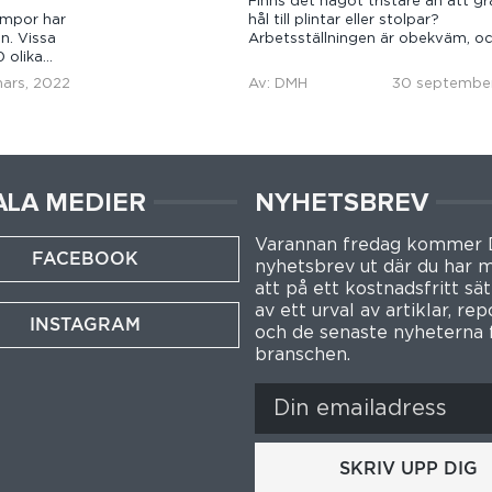
Finns det något tristare än att g
ampor har
hål till plintar eller stolpar?
n. Vissa
Arbetsställningen är obekväm, o
0 olika
du gräva lite djupare...
ars, 2022
Av: DMH
30 september
ALA MEDIER
NYHETSBREV
Varannan fredag kommer
FACEBOOK
nyhetsbrev ut där du har m
att på ett kostnadsfritt sät
av ett urval av artiklar, re
INSTAGRAM
och de senaste nyheterna 
branschen.
SKRIV UPP DIG