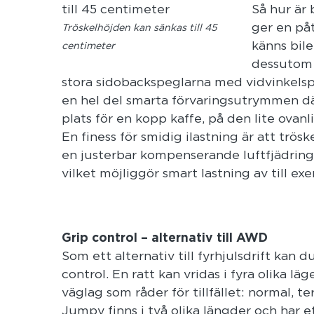
Så hur är 
ger en på
Tröskelhöjden kan sänkas till 45
känns bile
centimeter
dessutom 
stora sidobackspeglarna med vidvinkelspeg
en hel del smarta förvaringsutrymmen dä
plats för en kopp kaffe, på den lite ovanl
En finess för smidig ilastning är att trös
en justerbar kompenserande luftfjädring 
vilket möjliggör smart lastning av till exe
Grip control – alternativ till AWD
Som ett alternativ till fyrhjulsdrift kan du
control. En ratt kan vridas i fyra olika l
väglag som råder för tillfället: normal, te
Jumpy finns i två olika längder och har e