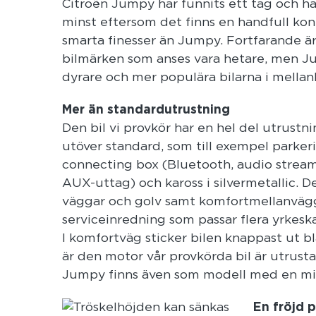
Citroën Jumpy har funnits ett tag och har
minst eftersom det finns en handfull kon
smarta finesser än Jumpy. Fortfarande ä
bilmärken som anses vara hetare, men Jump
dyrare och mer populära bilarna i mellan
Mer än standardutrustning
Den bil vi provkör har en hel del utrustni
utöver standard, som till exempel parker
connecting box (Bluetooth, audio strea
AUX-uttag) och kaross i silvermetallic. 
väggar och golv samt komfortmellanväg
serviceinredning som passar flera yrkesk
I komfortväg sticker bilen knappast ut 
är den motor vår provkörda bil är utrusta
Jumpy finns även som modell med en mi
En fröjd 