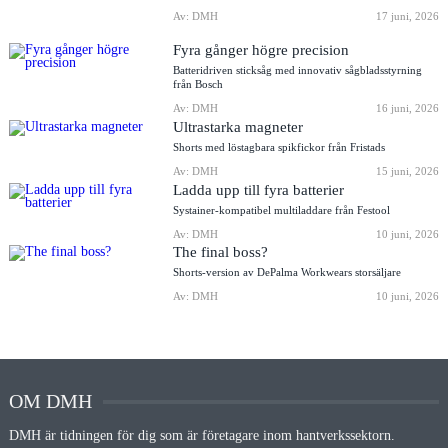
Av: DMH
17 juni, 2026
Fyra gånger högre precision
Batteridriven sticksåg med innovativ sågbladsstyrning
från Bosch
Av: DMH
16 juni, 2026
Ultrastarka magneter
Shorts med löstagbara spikfickor från Fristads
Av: DMH
15 juni, 2026
Ladda upp till fyra batterier
Systainer-kompatibel multiladdare från Festool
Av: DMH
10 juni, 2026
The final boss?
Shorts-version av DePalma Workwears storsäljare
Av: DMH
10 juni, 2026
OM DMH
DMH är tidningen för dig som är företagare inom hantverkssektorn.