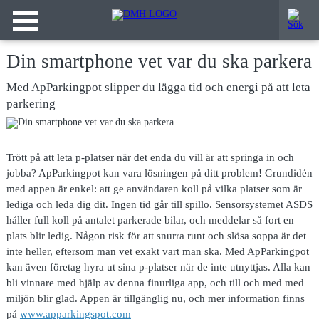
Din smartphone vet var du ska parkera
Med ApParkingpot slipper du lägga tid och energi på att leta
parkering
Trött på att
leta p-platser när det enda du vill är att springa in och
jobba? ApParkingpot kan vara lösningen på ditt problem! Grundidén
med appen är enkel: att ge användaren koll på vilka platser som är
lediga och leda dig dit. Ingen tid går till spillo. Sensorsystemet ASDS
håller full koll på antalet parkerade bilar, och meddelar så fort en
plats blir ledig. Någon risk för att snurra runt och slösa soppa är det
inte heller, eftersom man vet exakt vart man ska. Med ApParkingpot
kan även företag hyra ut sina p-platser när de inte utnyttjas. Alla kan
bli vinnare med hjälp av denna finurliga app, och till och med med
miljön blir glad. Appen är tillgänglig nu, och mer information finns
på
www.apparkingspot.com