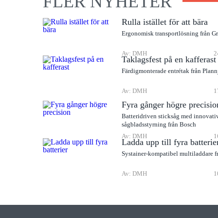
FLER NYHETER
Rulla istället för att bära
Ergonomisk transportlösning från G
Av: DMH
2
Taklagsfest på en kafferast
Färdigmonterade entrétak från Plann
Av: DMH
1
Fyra gånger högre precisio
Batteridriven sticksåg med innovati
sågbladsstyrning från Bosch
Av: DMH
1
Ladda upp till fyra batterie
Systainer-kompatibel multiladdare f
Av: DMH
1