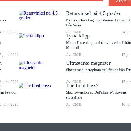
VISA 
Returvinkel på 4,5 grader
rabo
Nya spärrhandtag med slimmad konstruk
från Wera
4 juni, 2026
Av: DMH
24 ju
Tysta klipp
ja
Manuell stenkap med tonvis av kraft frå
Montolit
7 juni, 2026
Av: DMH
17 ju
n
Ultrastarka magneter
v
Shorts med löstagbara spikfickor från Fri
6 juni, 2026
Av: DMH
15 ju
r
The final boss?
rån Festool
Shorts-version av DePalma Workwears
storsäljare
0 juni, 2026
Av: DMH
10 ju