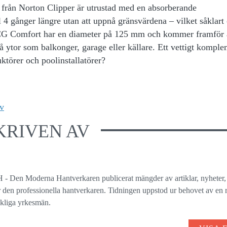
rån Norton Clipper är utrustad med en absorberande
 4 gånger längre utan att uppnå gränsvärdena – vilket såklart
CG Comfort har en diameter på 125 mm och kommer framför al
å ytor som balkonger, garage eller källare. Ett vettigt komple
ktörer och poolinstallatörer?
v
KRIVEN AV
 - Den Moderna Hantverkaren publicerat mängder av artiklar, nyheter,
ör den professionella hantverkaren. Tidningen uppstod ur behovet av en r
ckliga yrkesmän.