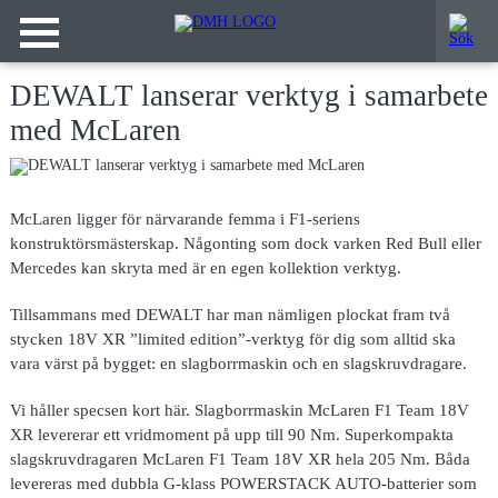
DEWALT lanserar verktyg i samarbete
med McLaren
McLaren ligger för närvarande femma i F1-seriens
konstruktörsmästerskap. Någonting som dock varken Red Bull eller
Mercedes kan skryta med är en egen kollektion verktyg.
Tillsammans med DEWALT har man nämligen plockat fram två
stycken 18V XR ”limited edition”-verktyg för dig som alltid ska
vara värst på bygget: en slagborrmaskin och en slagskruvdragare.
Vi håller specsen kort här. Slagborrmaskin McLaren F1 Team 18V
XR levererar ett vridmoment på upp till 90 Nm. Superkompakta
slagskruvdragaren McLaren F1 Team 18V XR hela 205 Nm. Båda
levereras med dubbla G-klass POWERSTACK AUTO-batterier som