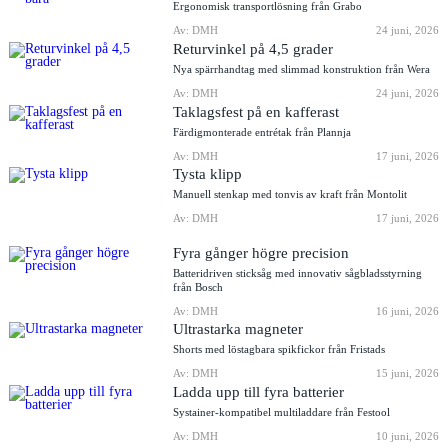
Ergonomisk transportlösning från Grabo
Av: DMH
24 juni, 2026
Returvinkel på 4,5 grader
Nya spärrhandtag med slimmad konstruktion från Wera
Av: DMH
24 juni, 2026
Taklagsfest på en kafferast
Färdigmonterade entrétak från Plannja
Av: DMH
17 juni, 2026
Tysta klipp
Manuell stenkap med tonvis av kraft från Montolit
Av: DMH
17 juni, 2026
Fyra gånger högre precision
Batteridriven sticksåg med innovativ sågbladsstyrning
från Bosch
Av: DMH
16 juni, 2026
Ultrastarka magneter
Shorts med löstagbara spikfickor från Fristads
Av: DMH
15 juni, 2026
Ladda upp till fyra batterier
Systainer-kompatibel multiladdare från Festool
Av: DMH
10 juni, 2026