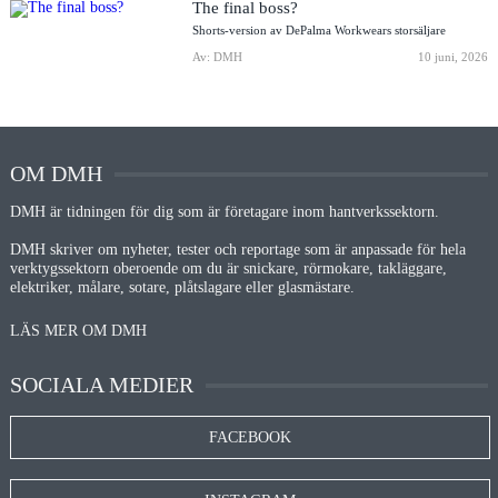
The final boss?
Shorts-version av DePalma Workwears storsäljare
Av: DMH
10 juni, 2026
OM DMH
DMH är tidningen för dig som är företagare inom hantverkssektorn.
DMH skriver om nyheter, tester och reportage som är anpassade för hela
verktygssektorn oberoende om du är snickare, rörmokare, takläggare,
elektriker, målare, sotare, plåtslagare eller glasmästare.
LÄS MER OM DMH
SOCIALA MEDIER
FACEBOOK